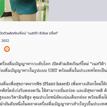
ปิดตัวผลิตภัณฑ์ใหม่ “เนสวิต้า ซีเรียล ดริ้งค์”
ค. 2022
เครื่องดื่มธัญญาหารระดับโลก เปิดตัวผลิตภัณฑ์ใหม่ “เนสวิต้า ซ
ื่องดื่มธัญญาหารในรูปแบบ UHT พร้อมดื่มในประเทศไทยเป็น
งดื่มเพื่อสุขภาพจากพืช (Plant-based) เพิ่มทางเลือกใหม่ให้กั
ไลฟ์สไตล์เร่งรีบตลอดวัน ให้สามารถอิ่มอร่อย และมีสุขภาพดี 
ูงและวิตามินซีสูง คุณประโยชน์อัดแน่นเต็มกล่อง พร้อมดื่มได้
้นำอันดับหนึ่งในตลาดเครื่องดื่มธัญญาหารสำเร็จรูปในประเท