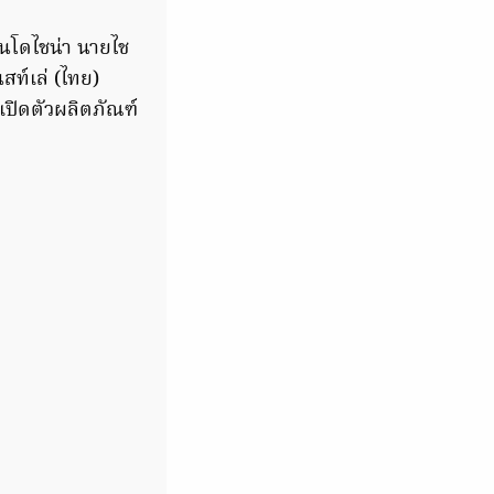
ินโดไชน่า นายไช
สท์เล่ (ไทย)
เปิดตัวผลิตภัณฑ์