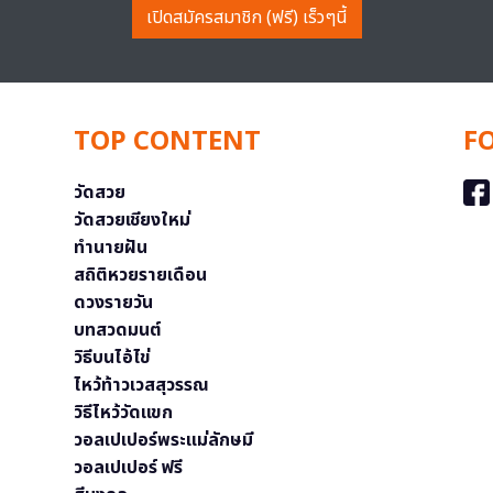
เปิดสมัครสมาชิก (ฟรี) เร็วๆนี้
TOP CONTENT
F
วัดสวย
วัดสวยเชียงใหม่
ทำนายฝัน
สถิติหวยรายเดือน
ดวงรายวัน
บทสวดมนต์
วิธีบนไอ้ไข่
ไหว้ท้าวเวสสุวรรณ
วิธีไหว้วัดแขก
วอลเปเปอร์พระแม่ลักษมี
วอลเปเปอร์ ฟรี