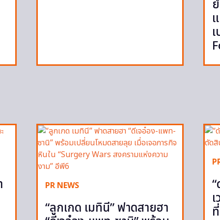
ย
แ
เ
F
P
ำ
“
PR NEWS
เ
“ลูกเกด เมทินี” ฟาดสายฮา
ท