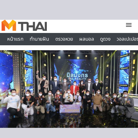
Skip to content
menu
หน้าแรก
ทำนายฝัน
ตรวจหวย
ผลบอล
ดูดวง
วอลเปเปอร
ไลฟ์สไตล์