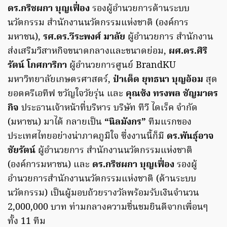
ดร.กริชผกา บุญเฟื่อง
รองผู้อำนวยการด้านระบบ
นวัตกรรม สำนักงานนวัตกรรมแห่งชาติ (องค์การ
มหาชน),
รศ.ดร.วีระพงศ์ มาลัย
ผู้อำนวยการ สำนักงาน
ส่งเสริมวิสาหกิจขนาดกลางและขนาดย่อม,
ผศ.ดร.ศิริ
รัตน์ โกศการิกา
ผู้อำนวยการศูนย์ BrandKU
มหาวิทยาลัยเกษตรศาสตร์,
ป๋าเต็ด ยุทธนา บุญอ้อม
สุด
ยอดครีเอทีฟ ขวัญใจวัยรุ่น และ
คุณซ้ง ทรงพล ชัญมาตร
กิจ
ประธานเจ้าหน้าที่บริหาร บริษัท ทีวี ไดเร็ค จำกัด
(มหาชน) มาได้ กลายเป็น
“นิลมังกร”
ทีมแรกของ
ประเทศไทยอย่างน่าภาคภูมิใจ ซึ่งงานนี้ก็มี
ดร.พันธุ์อาจ
ชัยรัตน์
ผู้อำนวยการ สำนักงานนวัตกรรมแห่งชาติ
(องค์การมหาชน) และ
ดร.กริชผกา บุญเฟื่อง
รองผู้
อำนวยการสำนักงานนวัตกรรมแห่งชาติ (ด้านระบบ
นวัตกรรม) เป็นผู้มอบถ้วยรางวัลพร้อมรับเงินจำนวน
2,000,000 บาท ท่ามกลางความชื่นชมยินดีจากเพื่อนๆ
ทั้ง 11 ทีม