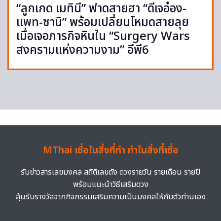
“ลูกเกด เมทินี” ฟาดสายฮา “ดีเจอ๋อง-
แพท-ซานิ” พร้อมเปลี่ยนโหมดสายลุย
เมื่อเจอภารกิจหินใน “Surgery Wars
สงครามแห่งความงาม” อีพี6
MThai เชื่อในสิ่งที่ทำ ทำในสิ่งที่เชื่อ
รับข่าวสารเลขมงคล สถิติเลขดัง ดวงรายวัน รายเดือน รายปี
พร้อมแนะนำวิธีเสริมดวง
ลุ้นรับรางวัลจากกิจกรรมเสริมความเป็นมงคลให้กับตัวท่านเอง