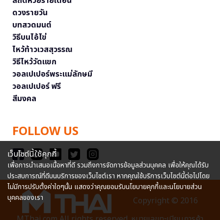
สถิติหวยรายเดือน
ดวงรายวัน
บทสวดมนต์
วิธีบนไอ้ไข่
ไหว้ท้าวเวสสุวรรณ
วิธีไหว้วัดแขก
วอลเปเปอร์พระแม่ลักษมี
วอลเปเปอร์ ฟรี
สีมงคล
FOLLOW US
เว็บไซต์นี้ใช้คุกกี้
เพื่อการนำเสนอเนื้อหาที่ดี รวมถึงการจัดการข้อมูลส่วนบุคคล เพื่อให้คุณได้รับ
ประสบการณ์ที่ดีบนบริการของเว็บไซต์เรา หากคุณใช้บริการเว็บไซต์นี้ต่อไปโดย
ไม่มีการปรับตั้งค่าใดๆนั้น แสดงว่าคุณยอมรับนโยบายคุกกี้และนโยบายส่วน
บุคคลของเรา
Copyright © 2016
MThai.com All rights reserved. หมายเลขทะเบียนการค้า