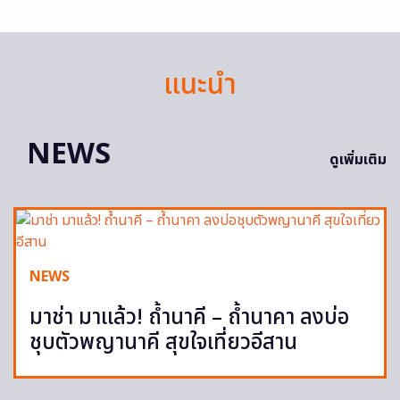
แนะนำ
NEWS
ดูเพิ่มเติม
NEWS
มาช่า มาแล้ว! ถ้ำนาคี – ถ้ำนาคา ลงบ่อ
ชุบตัวพญานาคี สุขใจเที่ยวอีสาน