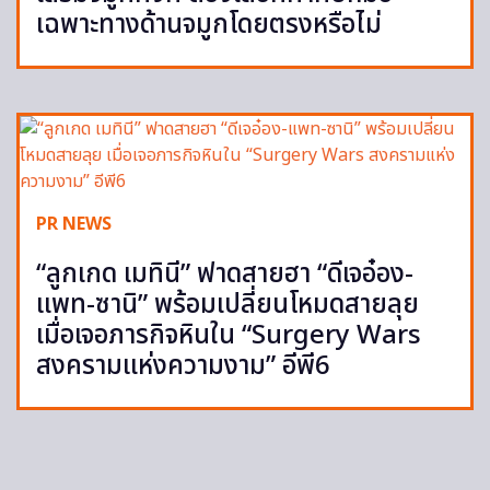
เฉพาะทางด้านจมูกโดยตรงหรือไม่
PR NEWS
“ลูกเกด เมทินี” ฟาดสายฮา “ดีเจอ๋อง-
แพท-ซานิ” พร้อมเปลี่ยนโหมดสายลุย
เมื่อเจอภารกิจหินใน “Surgery Wars
สงครามแห่งความงาม” อีพี6