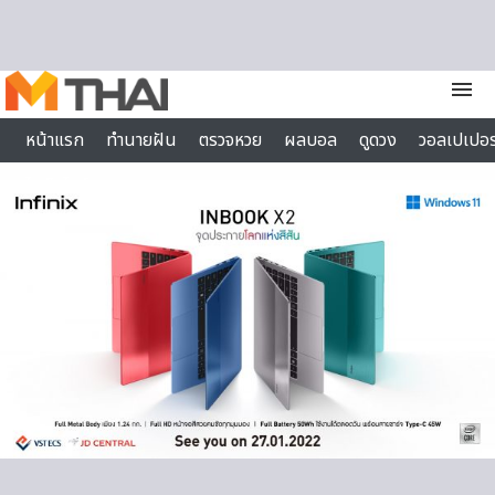
Skip to content
menu
หน้าแรก
ทำนายฝัน
ตรวจหวย
ผลบอล
ดูดวง
วอลเปเปอร
ไลฟ์สไตล์