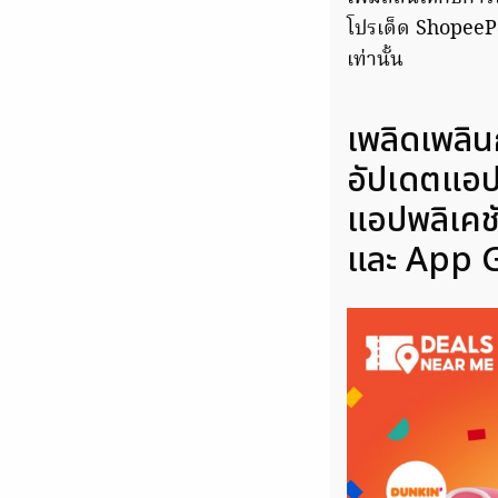
โปรเด็ด ShopeePa
เท่านั้น
เพลิดเพลิน
อัปเดตแอปพ
แอปพลิเคช
และ App G