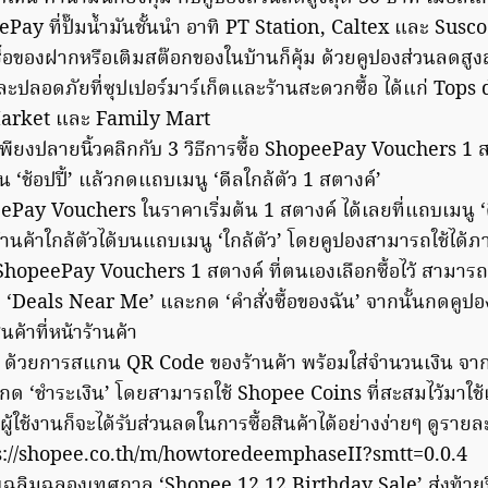
Pay ที่ปั๊มน้ำมันชั้นนำ อาทิ PT Station, Caltex และ Susco
ะซื้อของฝากหรือเติมสต๊อกของในบ้านก็คุ้ม ด้วยคูปองส่วนลดสูง
่าและปลอดภัยที่ซุปเปอร์มาร์เก็ตและร้านสะดวกซื้อ ได้แก่ To
arket และ Family Mart
ด เพียงปลายนิ้วคลิกกับ 3 วิธีการซื้อ ShopeePay Vouchers 1 
น ‘ช้อปปี้’ แล้วกดแถบเมนู ‘ดีลใกล้ตัว 1 สตางค์’
eePay Vouchers ในราคาเริ่มต้น 1 สตางค์ ได้เลยที่แถบเมนู ‘
านค้าใกล้ตัวได้บนแถบเมนู ‘ใกล้ตัว’ โดยคูปองสามารถใช้ได้ภ
้ ShopeePay Vouchers 1 สตางค์ ที่ตนเองเลือกซื้อไว้ สามารถก
ก ‘Deals Near Me’ และกด ‘คำสั่งซื้อของฉัน’ จากนั้นกดคูปอง
นค้าที่หน้าร้านค้า
 ด้วยการสแกน QR Code ของร้านค้า พร้อมใส่จำนวนเงิน จากนั
กด ‘ชำระเงิน’ โดยสามารถใช้ Shopee Coins ที่สะสมไว้มาใช้เ
ี้ ผู้ใช้งานก็จะได้รับส่วนลดในการซื้อสินค้าได้อย่างง่ายๆ ดูรา
https://shopee.co.th/m/howtoredeemphaseII?smtt=0.0.4
ารเฉลิมฉลองเทศกาล ‘Shopee 12.12 Birthday Sale’ ส่งท้ายปี