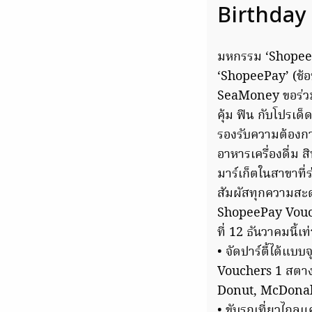
Birthday S
มหกรรม ‘Shopee 1
‘ShopeePay’ (ช้อป
SeaMoney ขอร่วมเป
คุ้ม ฟิน กับโปรเด
รองรับความต้องการ
อาหารเครื่องดื่ม 
มาร์เก็ตในสาขาท
สัมผัสทุกความสะด
ShopeePay Vouche
ที่ 12 ธันวาคมนี้เท่
• จัดปาร์ตี้ได้แบ
Vouchers 1 สตางค์
Donut, McDonal
• ขับรถเที่ยวไกลแ