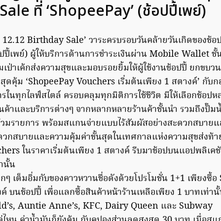
ale ที่ ‘ShopeePay’ (ช้อปปี้เพย์)
2.12 Birthday Sale’ วาระครบรอบวันคล้ายวันเกิดของช้อปปี้
ปี้เพย์) ผู้ให้บริการด้านการชำระเงินผ่าน Mobile Wallet ชั
่าเค้กส่งความสุขและมอบรอยยิ้มให้ผู้ใช้งานช้อปปี้ ยกขบวนคว
็ดสุดคุ้ม ‘ShopeePay Vouchers เริ่มต้นเพียง 1 สตางค์’ กับกอ
ในทุกไลฟ์สไตล์ ครอบคลุมทุกมิติการใช้ชีวิต มีให้เลือกช้อปห
สินค้าและบริการต่างๆ จากหลากหลายร้านค้าชั้นนำ รวมถึงปั๊มน
ี่ร่วมรายการ พร้อมสแกนจ่ายแบบไร้สัมผัสอย่างสะดวกสบาย
วกสบายและความคุ้มค่าขั้นสุดในเทศกาลแห่งความสุขส่งท้าย
rs ในราคาเริ่มต้นเพียง 1 สตางค์ รีบมาช้อปบนแอปพลิเคชัน
านั้น
บจุกๆ เต็มอิ่มกับของคาวหวานชื่อดังด้วยโปรโมชั่น 1+1 เพียงซื
 บนช้อปปี้ เพื่อแลกซื้อสินค้าหน้าร้านเหลือเพียง 1 บาทเท่าน
d’s, Auntie Anne’s, KFC, Dairy Queen และ Subway
ค่ไหน ค่าน้ำมันก็ยังคุ้ม กับคูปองส่วนลดสูงสุด 30 บาท เมื่อส