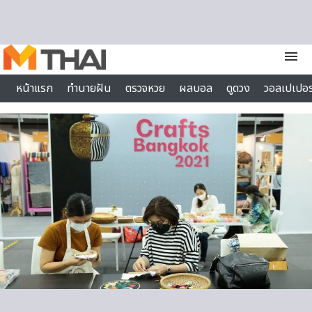
Skip to content
menu
หน้าแรก
ทำนายฝัน
ตรวจหวย
ผลบอล
ดูดวง
วอลเปเปอร
ไลฟ์สไตล์