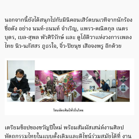
นอกจากนี้ยังได้สนุกไปกับมินิคอนเสิร์ตบนเวทีจากนักร้อง
ชื่อดัง อย่าง นนท์-ธนนท์ จำเริญ, แพรว-คณิตกุล เนตร
บุตร, เบล-สุพล พัวศิริรักษ์ และ ดูโอ้ดีวาแห่งวงการเพลง
ไทย นิว-นภัสสร ภูธรใจ, จิ๋ว-ปิยนุช เสือจงพรู อีกด้วย
เตรียมช็อปของขวัญปีใหม่ พร้อมสัมผัสเสน่ห์งานศิลป
หัตถกรรมไทยในแบบดั้งเดิมและดีไซน์ร่วมสมัยได้ที่ งาน