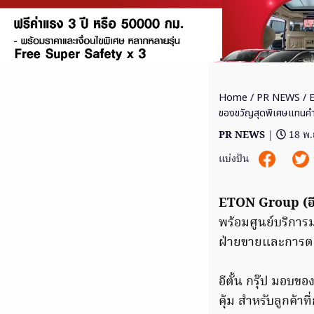
Home
/
PR NEWS
/ 
ของขวัญสุดพิเศษแทนค
PR NEWS
|
18 พ.
แบ่งปัน
ETON Group (อีตั
พร้อมศูนย์บริการ
ฝ่ายขายและการตล
อีตั้น กรุ๊ป มอบ
คุ้ม สำหรับลูกค้า