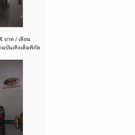
X บาท / เดือน
มบันเทิงเต็มพิกัด