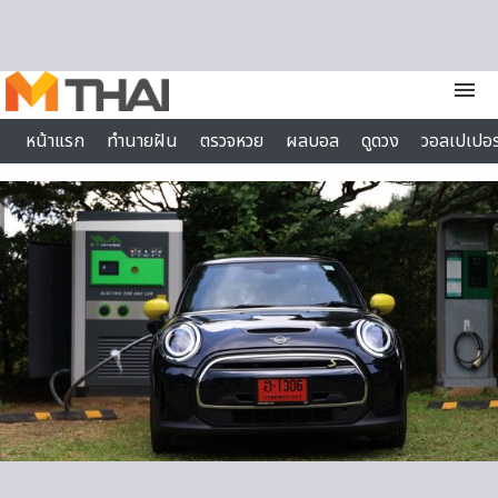
Skip to content
menu
หน้าแรก
ทำนายฝัน
ตรวจหวย
ผลบอล
ดูดวง
วอลเปเปอร
ไลฟ์สไตล์