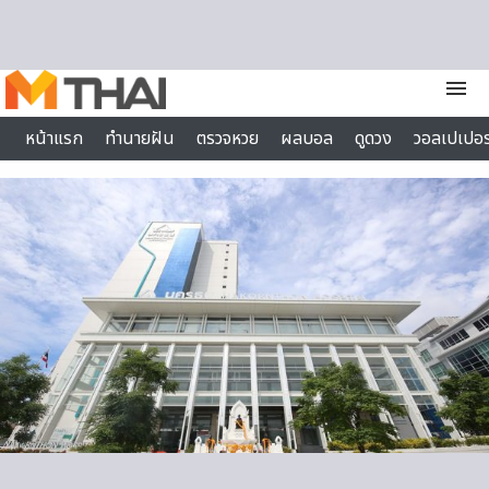
Skip to content
menu
หน้าแรก
ทำนายฝัน
ตรวจหวย
ผลบอล
ดูดวง
วอลเปเปอร
ไลฟ์สไตล์