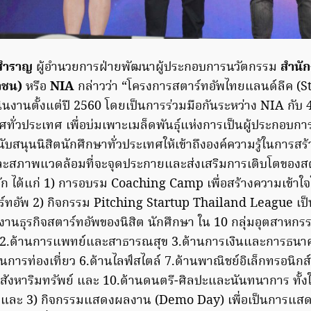
์สำราญ
ผู้อำนวยการฝ่ายพัฒนาผู้ประกอบการนวัตกรรม
สำนั
าชน)
หรือ
NIA
กล่าวว่า “โครงการสตาร์ทอัพไทยแลนด์ลีค (
นินงานตั้งแต่ปี 2560 โดยเป็นการร่วมมือกันระหว่าง NIA กับ
ทศทั่วประเทศ เพื่อบ่มเพาะเมล็ดพันธุ์แห่งการเป็นผู้ประกอบการ
บสนุนนิสิตนักศึกษาทั่วประเทศให้เข้าถึงองค์ความรู้ในการสร้
ะสภาพแวดล้อมที่จะจุดประกายและส่งเสริมการเติบโตของสตา
ัก ได้แก่ 1) การอบรม Coaching Camp เพื่อสร้างความเข้าใ
์ทอัพ 2) กิจกรรม Pitching Startup Thailand League เ
านธุรกิจสตาร์ทอัพของนิสิต นักศึกษา ใน 10 กลุ่มอุตสาหกรรม
.ด้านการแพทย์และสาธารณสุข 3.ด้านการเงินและการธนาค
การท่องเที่ยว 6.ด้านไลฟ์สไตล์ 7.ด้านพาณิชย์อิเล็กทรอนิกส์
สังหาริมทรัพย์ และ 10.ด้านดนตรี-ศิลปะและนันทนาการ ทั้ง
 และ 3) กิจกรรมแสดงผลงาน (Demo Day) เพื่อเป็นการแ