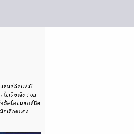
ลนด์ลีคแห่งปี
อดไอเดียเจ๋ง ตอบ
์ทอัพไทยแลนด์ลีค
ม็ดเลือดแดง