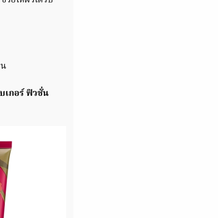
่วยให้ผิวได้รับ
าน
กอร์ ฟิวชั่น