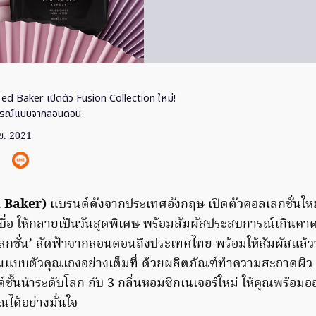
ed Baker เปิดตัว Fusion Collection ใหม่!
บูรณ์แบบจากลอนดอน
ย. 2021
d Baker)
แบรนด์ดังจากประเทศอังกฤษ เปิดตัวคอลเลกชั่นใหม่
ื่อ ให้กลายเป็นวันสุดพิเศษ พร้อมสัมผัสประสบการณ์เกินคาดค
ลเลกชั่น’ ลัดฟ้าจากลอนดอนถึงประเทศไทย พร้อมให้สัมผัสแล้ววัน
ในแบบตัวคุณเองอย่างเต็มที่ ด้วยผลิตภัณฑ์ทำความสะอาดผิว
ั้นนำระดับโลก กับ 3 กลิ่นหอมซิกเนเจอร์ใหม่ ให้คุณพร้อมออ
ได้อย่างมั่นใจ