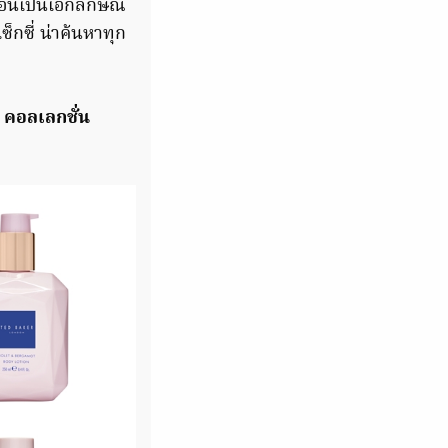
อันเป็นเอกลักษณ์
กซี่ น่าค้นหาทุก
 คอลเลกชั่น