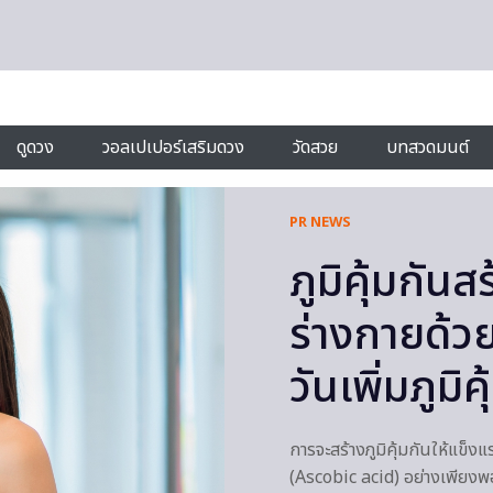
ดูดวง
วอลเปเปอร์เสริมดวง
วัดสวย
บทสวดมนต์
PR NEWS
ภูมิคุ้มกันส
ร่างกายด้วย
วันเพิ่มภูมิ
การจะสร้างภูมิคุ้มกันให้แข็งแ
(Ascobic acid) อย่างเพียงพ