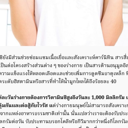
ซียังมีส่วนช่วยซ่อมแซมเนื้อเยื่อและสังเคราะห์คาร์นิทีน สา
ป็นต่อโครงสร้างส่วนต่าง ๆ ของร่างกาย เป็นสารต้านอนุมูลอิส
มความแข็งแรงให้หลอดเลือดและช่วยเพิ่มการดูดซึมธาตุเหล็ก ท
ะดับฮิสตามีนหรือสารที่ทำให้น้ำมูกไหลได้ถึงร้อยละ 40
่ละวันร่างกายต้องการวิตามินซีสูงถึงวันละ 1,000 มิลลิกรัม เ
ุ้มกันและต่อสู้กับไวรัส แ
ต่ร่างกายมนุษย์ไม่สามารถสังเคราะห์
ับจากแหล่งอาหารธรรมชาติเท่านั้น นั่นแปลว่าเราจะต้องรับปร
โลกรัมต่อวัน รับประทานบรอกโคลีหรือกีวีมากกว่าหนึ่งกิโลกรัมต