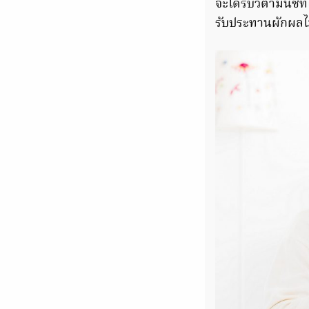
จะได้รับวิตามินซี
รับประทานผักผลไม