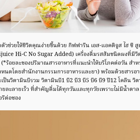
วช่วยให้ชีวิตคุณง่ายขึ้นด้วย กิฟฟารีน เอส-แอคติจูส ไฮ ซี สู
juice Hi-C No Sugar Added) เครื่องดื่มรสส้มชนิดผงที่มีวิต
(*ร้อยละของปริมาณสารอาหารที่แนะนำให้บริโภคต่อวัน สำห
ไป กำหนดโดยสำนักงานกรรมการอาหารและยา) พร้อมด้วยสารอาหาร
ะเป็นวิตามินบีรวม วิตามินบี1 บี2 บี3 บี5 บี6 บี9 ปี12 โคลีน วิ
ายละลายเร็ว ที่สำคัญดื่มได้ทุกวันและทุกวัยเพราะไม่มีน้ำตาล
อรีต่อซอง