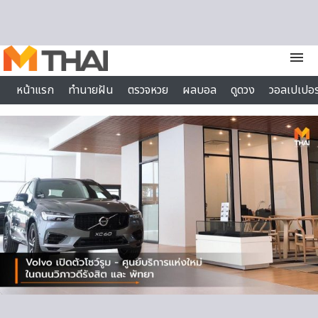
Skip to content
menu
หน้าแรก
ทำนายฝัน
ตรวจหวย
ผลบอล
ดูดวง
วอลเปเปอร
ไลฟ์สไตล์