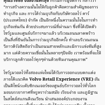
คุณธวัชชัย จึงสงวนพรสุข
กรรมการผู้จัดการ กล่าวว่า
“การสร้างความมั่นใจให้กับลูกค้าคือความสำคัญของการ
ทำธุรกิจ และ การได้ร่วมธุรกิจกับบริษัทวอลโว่ คาร์
(ประเทศไทย) จำกัด เป็นอีกหนึ่งในความมั่นใจในการทำ
ธุรกิจเช่นกัน ด้วยประสบการณ์ที่ผ่านมา ซึ่งที่ได้เปิดตัว
โชว์รูมและศูนย์บริการฯมาแล้ว บริเวณถนนลาดพร้าว
เป็นสิ่งที่ยืนยันในการร่วมธุรกิจอีกครั้ง ทำเลบริเวณถนน
วิภาวดีรังสิตถือว่าเป็นถนนสายหลักและมีการแข่งขันที่สูง
มาก แต่ด้วยความเชื่อมั่นในหลายๆปัจจัย เราพร้อมที่จะให้
บริการลูกค้าวอลโว่ทุกๆท่านด้วยทีมงานคุณภาพ”
โชว์รูมวอลโว่ทั้งสองแห่งใหม่ได้รับการออกแบบตกแต่ง
ภายใต้แนวคิด
Volvo Retail Experience (VRE)
อัน
เป็นดีไซน์ระดับซิกเนเจอร์ของศูนย์บริการวอลโว่ทั่วโลก
มอบบรรยากาศที่หรูหราร่วมสมัย เรียบง่าย และภูมิฐาน
ในสไตล์สแกนดิเนเวียน นำเสนอองค์ประกอบงาน