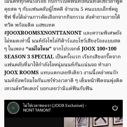
เม้นต์ที่ทุกคนรอรอย กับการเปิดพื้นที่ให้นนท์ได้ใช้เวลาพูด
คุยสด ๆ กับแฟนคลับผู้โชคดี จำนวน 5 คนแบบเอ็กซ์คลู
ซีฟ ซึ่งได้ผ่านการคัดเลือกจากกิจกรรม ส่งคำถามภายใต้
ทวีต พร้อมติด แฮชแทค
#JOOXROOMSXNONTTANONT
และความพิเศษยัง
ไม่หมดเท่านี้ นนท์ยังโซโล่กีต้าร์และโชว์เสียงร้องแบบสด
ๆ ในเพลง
“แน่ใจไหม”
จากโปรเจกต์
JOOX 100×100
SEASON 3 SPECIAL
เป็นครั้งแรก เรียกเสียงกรี๊ดจาก
แฟนคลับที่มาให้กำลังใจหนุ่มนนท์กันแน่นจอ ทำเอา
JOOX ROOMS
แทบแตกเลยทีเดียว งานนี้เหล่าคนรัก
นนท์ยังพร้อมใจกันแชร์ช่วงเวลาดี ๆ เต็มหน้าฟีดจนพุ่งติด
เทรนด์ทวิตเตอร์ บอกเลยว่ามีแต่ฟินกับฟิน