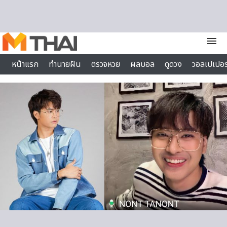
Skip to content
menu
หน้าแรก
ทำนายฝัน
ตรวจหวย
ผลบอล
ดูดวง
วอลเปเปอร
ไลฟ์สไตล์