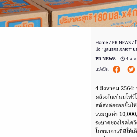
Home
/
PR NEWS
/ โ
มือ “มูลนิธิกระจกเงา” บ
PR NEWS
|
4 ส.ค
แบ่งปัน
4 สิงหาคม 2564: 
ผลิตภัณฑ์นมโฟร์โม
สต์ส่งต่อรอยยิ้มให
รวมมูลค่า 10,000
ระบาดของโรคโควิด
โภชนาการที่ดีให้เ