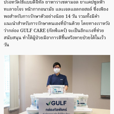
ปรอทวัดไข้แบบดิจิทัล ยาพาราเซตามอล ยาแคปซูลฟ้า
ทะลายโจร หน้ากากอนามัย และเจลแอลกอฮอล์ ซึ่งเพียง
พอสำหรับการรักษาตัวอย่างน้อย 14 วัน รวมทั้งมีคำ
แนะนำสำหรับการรักษาตนเองที่บ้านด้วย โดยทางเราหวัง
ว่ากล่อง GULF CARE (กัลฟ์แคร์) จะเป็นอีกแรงที่ช่วย
สนับสนุน ทำให้ผู้ป่วยมีอาการดีขึ้นหรือหายป่วยได้ในเร็ว
วัน