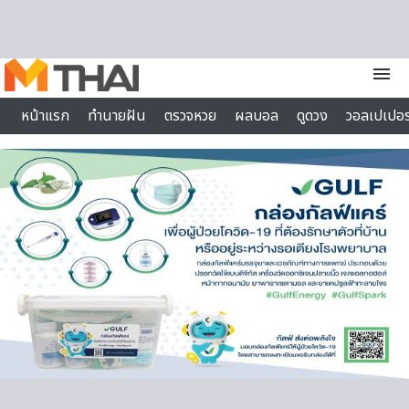
Skip to content
menu
หน้าแรก
ทำนายฝัน
ตรวจหวย
ผลบอล
ดูดวง
วอลเปเปอร
ไลฟ์สไตล์