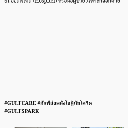
ยมฮอสพิเทล (Hospitel) หรือหอผู้ป่วยเฉพาะกิจอีกด้วย
#GULFCARE #กัลฟ์ส่งพลังใจสู้ภัยโควิด
#GULFSPARK