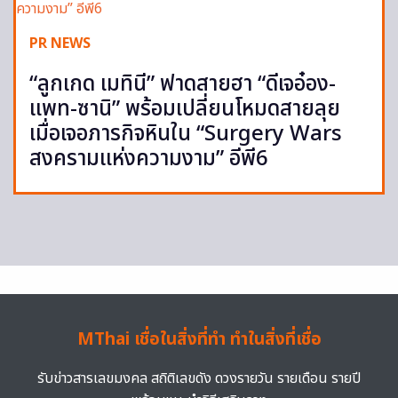
PR NEWS
“ลูกเกด เมทินี” ฟาดสายฮา “ดีเจอ๋อง-
แพท-ซานิ” พร้อมเปลี่ยนโหมดสายลุย
เมื่อเจอภารกิจหินใน “Surgery Wars
สงครามแห่งความงาม” อีพี6
MThai เชื่อในสิ่งที่ทำ ทำในสิ่งที่เชื่อ
รับข่าวสารเลขมงคล สถิติเลขดัง ดวงรายวัน รายเดือน รายปี