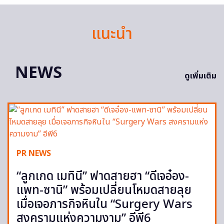
แนะนำ
NEWS
ดูเพิ่มเติม
PR NEWS
“ลูกเกด เมทินี” ฟาดสายฮา “ดีเจอ๋อง-
แพท-ซานิ” พร้อมเปลี่ยนโหมดสายลุย
เมื่อเจอภารกิจหินใน “Surgery Wars
สงครามแห่งความงาม” อีพี6