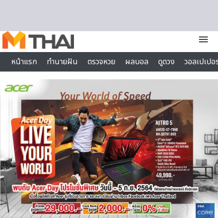
Skip to content
menu
หน้าแรก
ทำนายฝัน
ตรวจหวย
ผลบอล
ดูดวง
วอลเปเปอร
ไลฟ์สไตล์