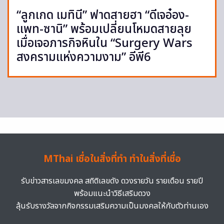
“ลูกเกด เมทินี” ฟาดสายฮา “ดีเจอ๋อง-
แพท-ซานิ” พร้อมเปลี่ยนโหมดสายลุย
เมื่อเจอภารกิจหินใน “Surgery Wars
สงครามแห่งความงาม” อีพี6
MThai เชื่อในสิ่งที่ทำ ทำในสิ่งที่เชื่อ
รับข่าวสารเลขมงคล สถิติเลขดัง ดวงรายวัน รายเดือน รายปี
พร้อมแนะนำวิธีเสริมดวง
ลุ้นรับรางวัลจากกิจกรรมเสริมความเป็นมงคลให้กับตัวท่านเอง