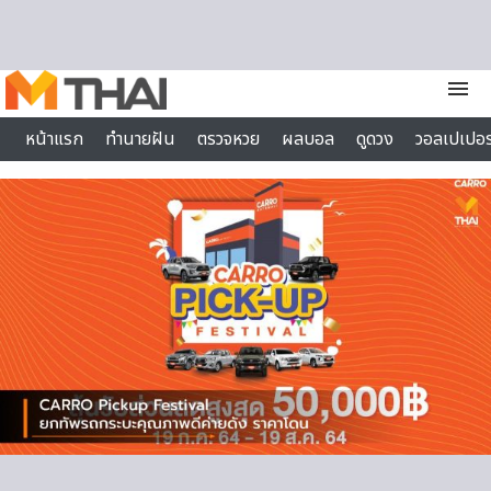
Skip to content
menu
หน้าแรก
ทำนายฝัน
ตรวจหวย
ผลบอล
ดูดวง
วอลเปเปอร
ไลฟ์สไตล์