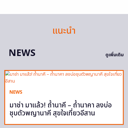
แนะนำ
NEWS
ดูเพิ่มเติม
NEWS
มาช่า มาแล้ว! ถ้ำนาคี – ถ้ำนาคา ลงบ่อ
ชุบตัวพญานาคี สุขใจเที่ยวอีสาน