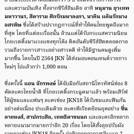
8 เป็นระยะเวลาต่อเนื่องกว่า 3 ปี ซึ่งมีทั้งรายการสาระ
และความบันเทิง ทั้งจากซีรีส์อินเดีย อาทิ
หนุมาน ยุวเทพ
มหาวานร, สีดาราม ศึกรักมหาลงกา, นาคิน แค้นรักนาง
อสรพิษ
ซึ่งได้สร้างปรากฏการณ์ที่ทำให้คนไทยพูดถึงมาก
ที่สุด โดยที่แต่ละเรื่องนั้น ล้วนแต่ได้รับกระแสความนิยม
โกยเรตติ้งมาแรงแซงทุกโค้ง ติดอันดับซีรีส์ฮิตตลอดกาล
รวมถึงรายการสาระอย่างสารคดี ทำให้มีฐานคนดูเพิ่ม
มากขึ้น โดยในปี 2564 JKN ได้ส่งมอบคอนเทนต์รายการ
ใหม่ๆ ไปแล้วกว่า 1,000 ตอน
ซึ่งครั้งนี้
แอน จักรพงษ์
ได้จับมือกับสถานีโทรทัศน์ช่อง 8
คัดละครไทยน้ำดี ที่โกยเรตติ้งกระฉูดมาแล้ว พร้อมเสิร์ฟ
ให้ผู้ชมและแฟนๆ ละครช่อง JKN18 ได้รับชมและฟินกัน
อย่างต่อเนื่อง ประเดิมด้วย ละครพีเรียดย้อนยุคอย่าง
ซิ่น
ลายหงส์, สาปกระสือ, เทพธิดาขนนก
และละครอีกหลาก
หลายแนวมากมายกว่าอีก 20 เรื่อง โดยได้สั่งลุยปรับผัง