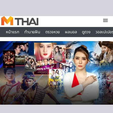
Skip to content
menu
หน้าแรก
ทำนายฝัน
ตรวจหวย
ผลบอล
ดูดวง
วอลเปเปอร
ไลฟ์สไตล์