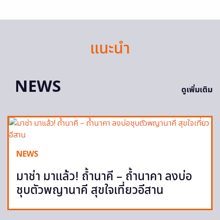
แนะนำ
NEWS
ดูเพิ่มเติม
NEWS
มาช่า มาแล้ว! ถ้ำนาคี – ถ้ำนาคา ลงบ่อ
ชุบตัวพญานาคี สุขใจเที่ยวอีสาน