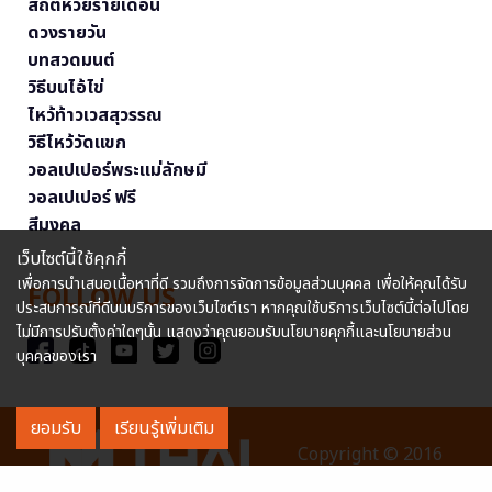
สถิติหวยรายเดือน
ดวงรายวัน
บทสวดมนต์
วิธีบนไอ้ไข่
ไหว้ท้าวเวสสุวรรณ
วิธีไหว้วัดแขก
วอลเปเปอร์พระแม่ลักษมี
วอลเปเปอร์ ฟรี
สีมงคล
เว็บไซต์นี้ใช้คุกกี้
เพื่อการนำเสนอเนื้อหาที่ดี รวมถึงการจัดการข้อมูลส่วนบุคคล เพื่อให้คุณได้รับ
FOLLOW US
ประสบการณ์ที่ดีบนบริการของเว็บไซต์เรา หากคุณใช้บริการเว็บไซต์นี้ต่อไปโดย
ไม่มีการปรับตั้งค่าใดๆนั้น แสดงว่าคุณยอมรับนโยบายคุกกี้และนโยบายส่วน
บุคคลของเรา
ยอมรับ
เรียนรู้เพิ่มเติม
Copyright © 2016