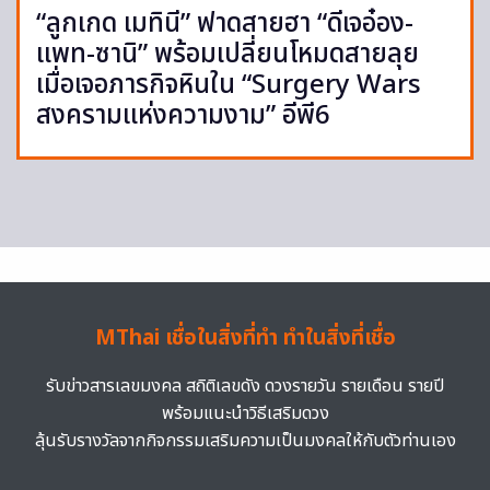
“ลูกเกด เมทินี” ฟาดสายฮา “ดีเจอ๋อง-
แพท-ซานิ” พร้อมเปลี่ยนโหมดสายลุย
เมื่อเจอภารกิจหินใน “Surgery Wars
สงครามแห่งความงาม” อีพี6
MThai เชื่อในสิ่งที่ทำ ทำในสิ่งที่เชื่อ
รับข่าวสารเลขมงคล สถิติเลขดัง ดวงรายวัน รายเดือน รายปี
พร้อมแนะนำวิธีเสริมดวง
ลุ้นรับรางวัลจากกิจกรรมเสริมความเป็นมงคลให้กับตัวท่านเอง