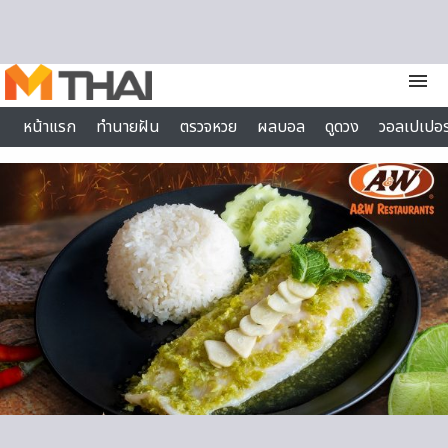
Skip to content
menu
หน้าแรก
ทำนายฝัน
ตรวจหวย
ผลบอล
ดูดวง
วอลเปเปอร
ไลฟ์สไตล์