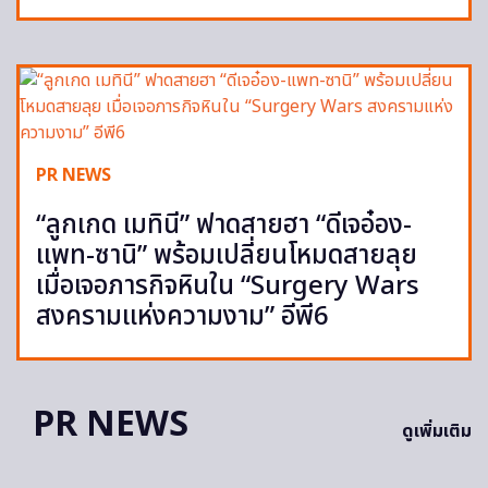
PR NEWS
“ลูกเกด เมทินี” ฟาดสายฮา “ดีเจอ๋อง-
แพท-ซานิ” พร้อมเปลี่ยนโหมดสายลุย
เมื่อเจอภารกิจหินใน “Surgery Wars
สงครามแห่งความงาม” อีพี6
PR NEWS
ดูเพิ่มเติม