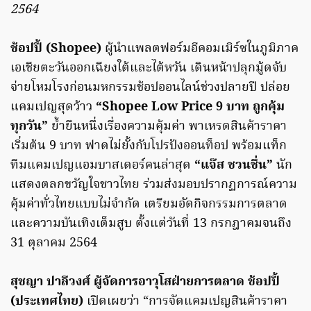
2564
ช้อปปี้ (Shopee)
ผู้นำแพลตฟอร์มอีคอมเมิร์ซในภูมิภาค
เอเชียตะวันออกเฉียงใต้และไต้หวัน เดินหน้าปลุกมู้ดจับ
จ่ายโหมโรงก่อนมหกรรมช้อปออนไลน์ช่วงปลายปี ปล่อย
แคมเปญสุดว้าว
“Shopee Low Price 9 บาท ถูกคุ้ม
ทุกวัน”
ย้ำยืนหนึ่งเรื่องความคุ้มค่า พาเหรดสินค้าราคา
เริ่มต้น 9 บาท ฟาดไม่ยั้งกับโปรปังออนท็อป พร้อมแท็ก
ทีมแคมเปญแอมบาสเดอร์คนล่าสุด
“แจ๊ส ชวนชื่น”
นัก
แสดงตลกขวัญใจชาวไทย ร่วมส่งมอบปรากฏการณ์ความ
คุ้มค่าทั่วไทยแบบไม่จำกัด เตรียมอัดกิจกรรมการตลาด
และความบันเทิงเต็มสูบ ตั้งแต่วันที่ 13 กรกฎาคมจนถึง
31 ตุลาคม 2564
สุชญา ปาลีวงศ์ ผู้จัดการอาวุโสฝ่ายการตลาด ช้อปปี้
(ประเทศไทย)
เปิดเผยว่า “การจัดแคมเปญสินค้าราคา