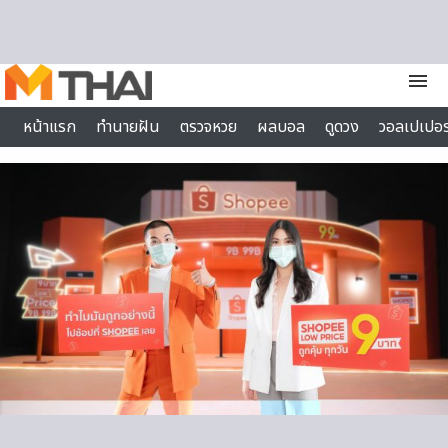
Skip to content
menu
หน้าแรก
ทำนายฝัน
ตรวจหวย
ผลบอล
ดูดวง
วอลเปเปอร
ไลฟ์สไตล์