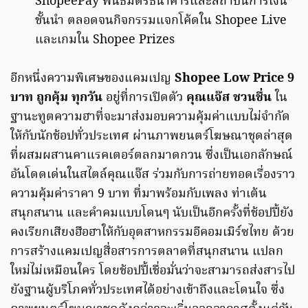
ShopeePay พันธมิตรธนาคารและสถาบันการเงิน
ชั้นนำ ตลอดจนกิจกรรมแจกโค้ดใน Shopee Live
และเกมใน Shopee Prizes
อีกหนึ่งความพิเศษของแคมเปญ
Shopee Low Price 9
บาท ถูกคุ้ม ทุกวัน
อยู่ที่การเปิดตัว
คุณแจ๊ส ชวนชื่น
ใน
ฐานะทูตความฮาที่จะมาส่งมอบความคุ้มค่าแบบไม่จำกัด
ให้กับนักช้อปทั่วประเทศ ผ่านภาพยนตร์โฆษณาชุดล่าสุด
ที่ผสมผสานคาแรคเตอร์ตลกมาดกวน ซึ่งเป็นเอกลักษณ์
อันโดดเด่นในสไตล์คุณแจ๊ส ร่วมกับการถ่ายทอดเรื่องราว
ความคุ้มค่าราคา 9 บาท ที่มาพร้อมกับเพลง ท่าเต้น
สนุกสนาน และคำคมแบบโดนๆ นับเป็นอีกครั้งที่ช้อปปี้ยัง
คงเรียกเสียงฮือฮาให้กับอุตสาหกรรมอีคอมเมิร์ซไทย ด้วย
การสร้างแคมเปญสื่อสารการตลาดที่สนุกสนาน แปลก
ใหม่ไม่เหมือนใคร โดยช้อปปี้เชื่อมั่นว่าจะสามารถส่งสารไป
ยังฐานผู้บริโภคทั่วประเทศได้อย่างเข้าถึงและโดนใจ ซึ่ง