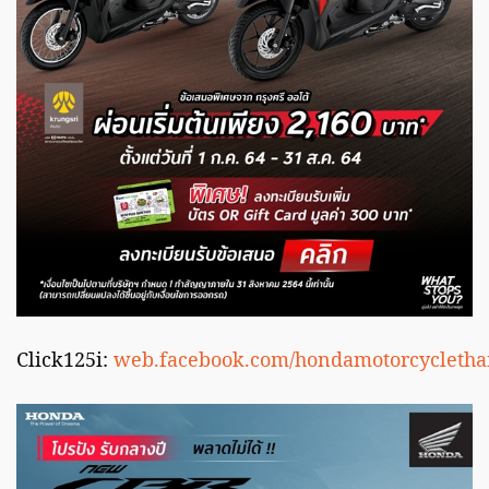
Click125i:
web.facebook.com/hondamotorcyclethai