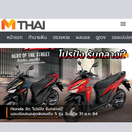
Skip to content
menu
หน้าแรก
ทำนายฝัน
ตรวจหวย
ผลบอล
ดูดวง
วอลเปเปอร
ไลฟ์สไตล์