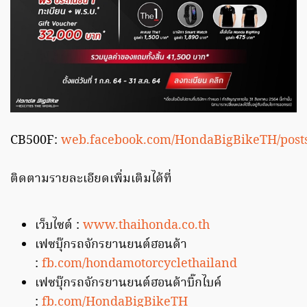
CB500F:
web.facebook.com/HondaBigBikeTH/post
ติดตามรายละเอียดเพิ่มเติมได้ที่
เว็บไซต์ :
www.thaihonda.co.th
เฟซบุ๊กรถจักรยานยนต์ฮอนด้า
:
fb.com/hondamotorcyclethailand
เฟซบุ๊กรถจักรยานยนต์ฮอนด้าบิ๊กไบค์
:
fb.com/HondaBigBikeTH