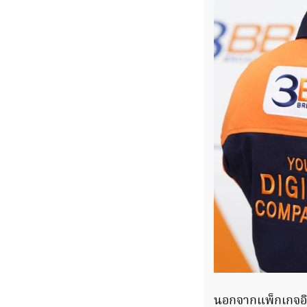
นอกจากแพ็กเกจอินเ