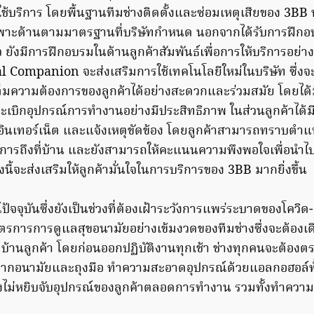
้บริการ โดยพื้นฐานทีมช่างติดตั้งและซ่อมเหตุเสียของ 3BB ท
พาะด้านตามมาตรฐานที่บริษัทกำหนด นอกจากได้รับการฝึกอบ
้ว ยังมีการฝึกอบรมในด้านลูกค้าสัมพันธ์เพื่อการให้บริการอย่า
l Companion จะส่งเสริมการใช้เทคโนโลยีใหม่ในบริษัท ซึ่งจะ
ต็มความต้องการของลูกค้าได้อย่างสะดวกและร่วมสมัย โดยไ
เบิกอุปกรณ์การทำงานอย่างมีประสิทธิภาพ ในส่วนลูกค้าได้มีก
อินเทอร์เน็ต และแจ้งเหตุขัดข้อง โดยลูกค้าสามารถทราบตำแ
ริการถึงที่บ้าน และยังสามารถให้คะแนนความพึงพอใจเพื่อนำไ
ั้งนี้จะส่งเสริมให้ลูกค้ามั่นใจในการบริการของ 3BB มากยิ่งขึ้น
จจุบันซึ่งยังเป็นช่วงที่ต้องเฝ้าระวังการแพร่ระบาดของโควิ
ตรการการดูแลสุขอนามัยอย่างเข้มงวดของทีมช่างซึ่งจะต้องเด
ที่บ้านลูกค้า โดยก่อนออกปฏิบัติงานทุกเช้า ช่างทุกคนจะต้องต
กากอนามัยและถุงมือ ทำความสะอาดอุปกรณ์ด้วยแอลกอฮอล์ทั
ะวังไม่หยิบจับอุปกรณ์ของลูกค้าตลอดการทำงาน รวมทั้งทำความ