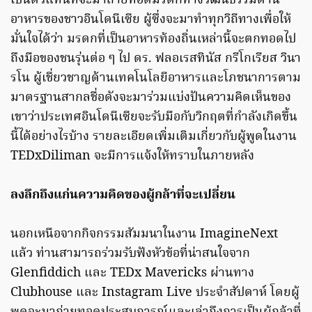
เป็นตัวแทนที่จะมาถ่ายทอดมรดกทางวัฒนธรรมด้าน
อาหารของชาวอินโดนีเซีย ผู้ซึ่งจะมาทำทุกวิถีทางเพื่อให้
มั่นใจได้ว่า มรดกที่เป็นอาหารท้องถิ่นเหล่านี้จะตกทอดไป
ถึงมือของชนรุ่นต่อ ๆ ไป ดร. ฟลอเรสทินัส กรีโกเรียส วินา
รโน ผู้เชี่ยวชาญด้านเทคโนโลยีอาหารและโภชนาการตาม
มาตรฐานสากลชื่อดังจะมาร่วมแบ่งปันความคิดเห็นของ
เขาว่าประเทศอินโดนีเซียจะรับมือกับวิกฤตที่กำลังเกิดขึ้น
นี้ได้อย่างไรบ้าง รายละเอียดเพิ่มเติมเกี่ยวกับผู้พูดในงาน
TEDxDiliman จะมีการแจ้งให้ทราบในภายหลัง
ลงลึกถึงแก่นความคิดของผู้กล้าที่จะเปลี่ยน
นอกเหนือจากกิจกรรมสัมมนาในงาน ImagineNext
แล้ว ท่านสามารถร่วมรับฟังหัวข้อที่น่าสนใจจาก
Glenfiddich และ TEDx Mavericks ผ่านทาง
Clubhouse และ Instagram Live ประจำสัปดาห์ โดยผู้