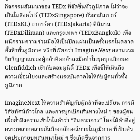
กิจกรรมสัมมนาของ TEDx ที่จัดขึ้นทั่วภูมิภาค ไม่ว่าจะ
เป็นในสิงคโปร์ (TEDxSingapore) กัวลาลัมเปอร์
(TEDxKL) จาการ์ตา (TEDxJakarta) ดิลิมาน
(TEDxDiliman) และกรุงเทพฯ (TEDxBangkok) เพื่อ
ผนึกรวมความร่วมมือให้เป็นปึกแผ่นเป็นครั้งแรกในตลาด
ทั้งห้าทั่วภูมิภาค หรือที่เรียกว่า Imagine
Next
ผสานรวม
จิตวิญญาณของผู้กล้าคิดกล้าลงมือทำในยุคบุกเบิกของ
Glenfiddich เข้ากับคอมมูนิตี้ TEDx เพื่อชี้ให้เห็นถึง
ความเชื่อมโยงและสร้างแรงบันดาลใจให้กับผู้คนทั่วทั้ง
ภูมิภาค
ImagineNext ให้ความสำคัญกับผู้กล้าที่จะเปลี่ยน การมี
วิสัยทัศน์ก้าวไกล และการบุกเบิกเส้นทางใหม่ ๆ ของผู้คน
เพื่อย้ำถึงความเข้าใจในคำว่า “จินตนาการ”​ โดยได้ดำดิ่งสู่
ความหลากหลายอันมีเอกลักษณ์ภายในภูมิภาค ที่เป็นตัว
จุดประกายบทสนทนาใหม่ ๆ ซึ่งเกิดขึ้นจากการ