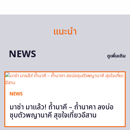
แนะนำ
NEWS
ดูเพิ่มเติม
NEWS
มาช่า มาแล้ว! ถ้ำนาคี – ถ้ำนาคา ลงบ่อ
ชุบตัวพญานาคี สุขใจเที่ยวอีสาน