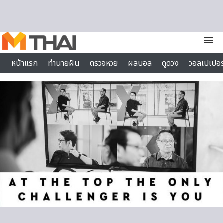
Skip to content
menu
หน้าแรก
ทำนายฝัน
ตรวจหวย
ผลบอล
ดูดวง
วอลเปเปอร
ไลฟ์สไตล์