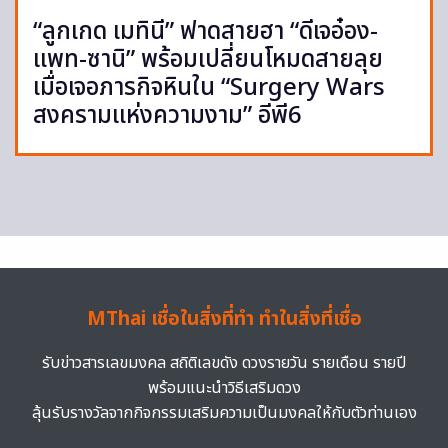
“ลูกเกด เมทินี” ฟาดสายฮา “ดีเจอ๋อง-
แพท-ซานิ” พร้อมเปลี่ยนโหมดสายลุย
เมื่อเจอภารกิจหินใน “Surgery Wars
สงครามแห่งความงาม” อีพี6
MThai เชื่อในสิ่งที่ทำ ทำในสิ่งที่เชื่อ
รับข่าวสารเลขมงคล สถิติเลขดัง ดวงรายวัน รายเดือน รายปี
พร้อมแนะนำวิธีเสริมดวง
ลุ้นรับรางวัลจากกิจกรรมเสริมความเป็นมงคลให้กับตัวท่านเอง