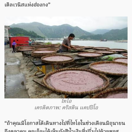
เติลเวนิสแห่งฮ่องกง”
ไทโอ
เครดิตภาพ: คริสติน แคปปิโอ
“ถ้าคุณมีโอกาสได้เดินทางไปที่ไทโอในช่วงเดือนมิถุนายน
ถึงตุลาคม คุณก็จะได้เห็นถังสีน้ำเงินที่ปริ่มไปด้วยซอส