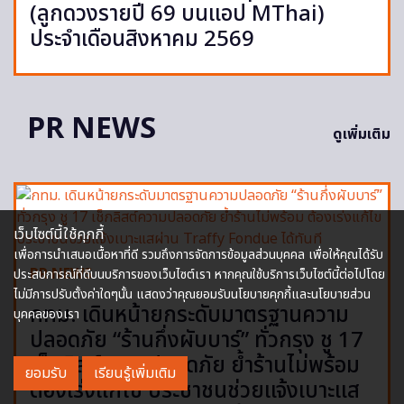
(ลูกดวงรายปี 69 บนแอป MThai)
ประจำเดือนสิงหาคม 2569
PR NEWS
ดูเพิ่มเติม
เว็บไซต์นี้ใช้คุกกี้
เพื่อการนำเสนอเนื้อหาที่ดี รวมถึงการจัดการข้อมูลส่วนบุคคล เพื่อให้คุณได้รับ
PR NEWS
ประสบการณ์ที่ดีบนบริการของเว็บไซต์เรา หากคุณใช้บริการเว็บไซต์นี้ต่อไปโดย
ไม่มีการปรับตั้งค่าใดๆนั้น แสดงว่าคุณยอมรับนโยบายคุกกี้และนโยบายส่วน
กทม. เดินหน้ายกระดับมาตรฐานความ
บุคคลของเรา
ปลอดภัย “ร้านกึ่งผับบาร์” ทั่วกรุง ชู 17
เช็กลิสต์ความปลอดภัย ย้ำร้านไม่พร้อม
ยอมรับ
เรียนรู้เพิ่มเติม
ต้องเร่งแก้ไข ประชาชนช่วยแจ้งเบาะแส