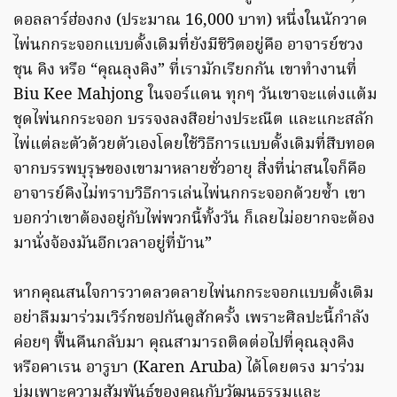
ดอลลาร์ฮ่องกง (ประมาณ 16,000 บาท) หนึ่งในนักวาด
ไพ่นกกระจอกแบบดั้งเดิมที่ยังมีชีวิตอยู่คือ อาจารย์ชวง
ชุน คิง หรือ “คุณลุงคิง” ที่เรามักเรียกกัน เขาทำงานที่
Biu Kee Mahjong ในจอร์แดน ทุกๆ วันเขาจะแต่งแต้ม
ชุดไพ่นกกระจอก บรรจงลงสีอย่างประณีต และแกะสลัก
ไพ่แต่ละตัวด้วยตัวเองโดยใช้วิธีการแบบดั้งเดิมที่สืบทอด
จากบรรพบุรุษของเขามาหลายชั่วอายุ สิ่งที่น่าสนใจก็คือ
อาจารย์คิงไม่ทราบวิธีการเล่นไพ่นกกระจอกด้วยซ้ำ เขา
บอกว่าเขาต้องอยู่กับไพ่พวกนี้ทั้งวัน ก็เลยไม่อยากจะต้อง
มานั่งจ้องมันอีกเวลาอยู่ที่บ้าน”
หากคุณสนใจการวาดลวดลายไพ่นกกระจอกแบบดั้งเดิม
อย่าลืมมาร่วมเวิร์กชอปกันดูสักครั้ง เพราะศิลปะนี้กำลัง
ค่อยๆ ฟื้นคืนกลับมา คุณสามารถติดต่อไปที่คุณลุงคิง
หรือคาเรน อารูบา (Karen Aruba) ได้โดยตรง มาร่วม
บ่มเพาะความสัมพันธ์ของคุณกับวัฒนธรรมและ