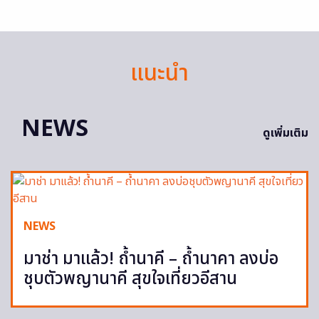
แนะนำ
NEWS
ดูเพิ่มเติม
NEWS
มาช่า มาแล้ว! ถ้ำนาคี – ถ้ำนาคา ลงบ่อ
ชุบตัวพญานาคี สุขใจเที่ยวอีสาน