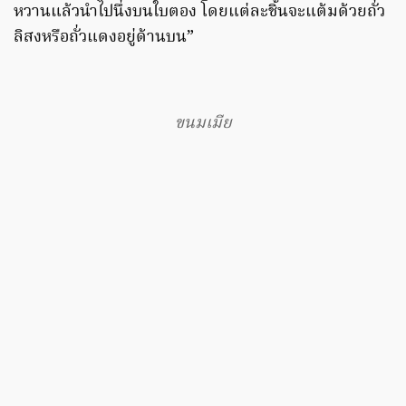
หวานแล้วนำไปนึ่งบนใบตอง โดยแต่ละชิ้นจะแต้มด้วยถั่ว
ลิสงหรือถั่วแดงอยู่ด้านบน”
ขนมเมีย