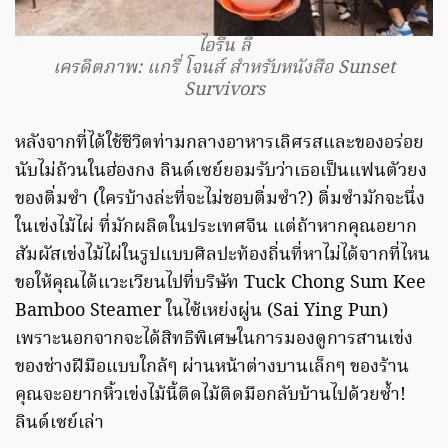
ไอรีน ลี
เครดิตภาพ: แกรี่ โจนส์ สำหรับหนังสือ Sunset
Survivors
หลังจากที่ได้ใช้ชีวิตท่ามกลางอาหารเลิศรสและของอร่อย
นับไม่ถ้วนในฮ่องกง ลินด์เซย์ยอมรับว่าเธอเป็นแฟนตัวยง
ของติ่มซำ (ใครบ้างล่ะที่จะไม่ชอบติ่มซำ?) ติ่มซำมักจะนึ่ง
ในเข่งไม้ไผ่ ที่มักผลิตในประเทศจีน แต่ถ้าหากคุณอยาก
สัมผัสเข่งไม้ไผ่ในรูปแบบศิลปะท้องถิ่นที่หาไม่ได้จากที่ไหน
ขอให้คุณได้แวะเวียนไปที่บริษัท Tuck Chong Sum Kee
Bamboo Steamer ในไซ้เหย่งผู่น (Sai Ying Pun)
เพราะนอกจากจะได้สิทธิพิเศษในการมองดูการสานเข่ง
ของช่างฝีมือแบบใกล้ๆ ผ่านหน้าต่างบานเล็กๆ ของร้าน
คุณจะอยากหิ้วเข่งไม้นี้ติดไม้ติดมือกลับบ้านไปด้วยซ้ำ!
ลินด์เซย์เล่า