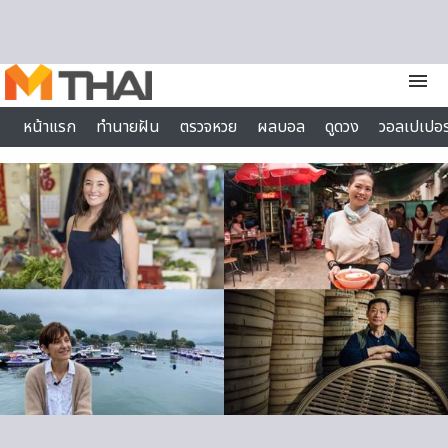
Skip to content
menu
หน้าแรก
ทำนายฝัน
ตรวจหวย
ผลบอล
ดูดวง
วอลเปเปอร
ไลฟ์สไตล์