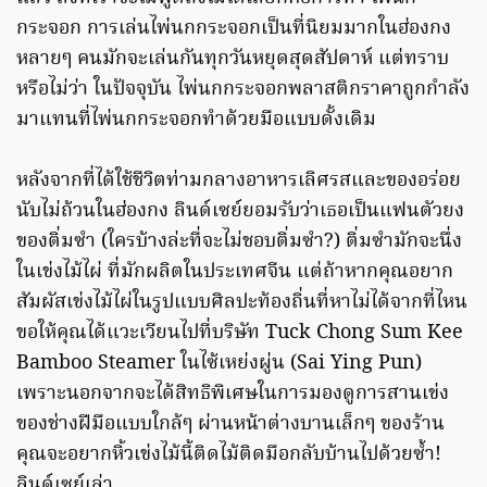
กระจอก การเล่นไพ่นกกระจอกเป็นที่นิยมมากในฮ่องกง
หลายๆ คนมักจะเล่นกันทุกวันหยุดสุดสัปดาห์ แต่ทราบ
หรือไม่ว่า ในปัจจุบัน ไพ่นกกระจอกพลาสติกราคาถูกกำลัง
มาแทนที่ไพ่นกกระจอกทำด้วยมือแบบดั้งเดิม
หลังจากที่ได้ใช้ชีวิตท่ามกลางอาหารเลิศรสและของอร่อย
นับไม่ถ้วนในฮ่องกง ลินด์เซย์ยอมรับว่าเธอเป็นแฟนตัวยง
ของติ่มซำ (ใครบ้างล่ะที่จะไม่ชอบติ่มซำ?) ติ่มซำมักจะนึ่ง
ในเข่งไม้ไผ่ ที่มักผลิตในประเทศจีน แต่ถ้าหากคุณอยาก
สัมผัสเข่งไม้ไผ่ในรูปแบบศิลปะท้องถิ่นที่หาไม่ได้จากที่ไหน
ขอให้คุณได้แวะเวียนไปที่บริษัท Tuck Chong Sum Kee
Bamboo Steamer ในไซ้เหย่งผู่น (Sai Ying Pun)
เพราะนอกจากจะได้สิทธิพิเศษในการมองดูการสานเข่ง
ของช่างฝีมือแบบใกล้ๆ ผ่านหน้าต่างบานเล็กๆ ของร้าน
คุณจะอยากหิ้วเข่งไม้นี้ติดไม้ติดมือกลับบ้านไปด้วยซ้ำ!
ลินด์เซย์เล่า