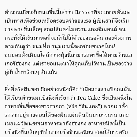
ตำนานเกี่ยวกับขนมชิ้นนี้เล่าว่า มีภรรยาที่ยอมขายตัวเอง
เป็นทาสเพื่อช่วยเหลือครอบครัวของเธอ ผู้เป็นสามีจึงเริ่ม
ขายพายชิ้นเล็กๆ สอดไส้แตงโมหวานและอัลมอนด์ จน
กระทั่งได้เงินมาพอที่จะนำไปไถ่ตัวของเธอคืน ลองคิดภาพ
ตามกันดูว่า ขนมที่เบานุ่มเช่นนี้จะอร่อยขนาดไหน!
ขนมอบดั้งเดิมสไตล์กวางตุ้งนี้สามารถหาซื้อได้ตามร้านเบ
เกอรี่ฮ่องกง แต่เราขอแนะนำให้คุณเก็บไว้ทานเป็นของว่าง
คู่กับน้ำชาร้อนๆ สักแก้ว
สิ่งที่คริสตินชอบอีกอย่างหนึ่งก็คือ “เมื่อสองสามปีก่อนฉัน
ได้เรียนทำขนมแป้งนึ่งที่เรียกว่า Tea Cake ซึ่งเป็นหนึ่งใน
อาหารขึ้นชื่อของชาวฮากกา (หรือ “จีนแคะ”) พวกเขาตั้ง
รกรากอยู่ทางตอนใต้ของผืนแผ่นดินจีนมายาวนาน และ
เผยแผ่วัฒนธรรมอาหารมาถึงฮ่องกง อาหารชนิดนี้เป็น
แป้งนึ่งชิ้นเล็กๆ ที่ทำจากแป้งข้าวเหนียว สอดไส้คาวหรือ