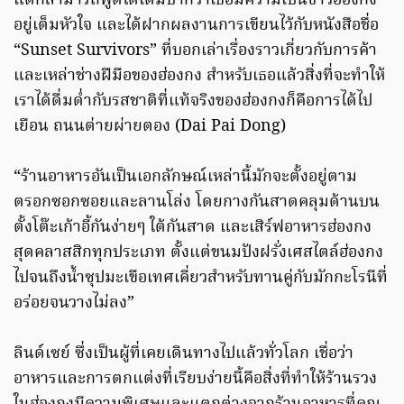
แต่ก็สามารถพูดได้เต็มปากว่าเธอมีความเป็นชาวฮ่องกง
อยู่เต็มหัวใจ และได้ฝากผลงานการเขียนไว้กับหนังสือชื่อ
“Sunset Survivors” ที่บอกเล่าเรื่องราวเกี่ยวกับการค้า
และเหล่าช่างฝีมือของฮ่องกง สำหรับเธอแล้วสิ่งที่จะทำให้
เราได้ดื่มด่ำกับรสชาติที่แท้จริงของฮ่องกงก็คือการได้ไป
เยือน ถนนต่ายผ่ายตอง (Dai Pai Dong)
“ร้านอาหารอันเป็นเอกลักษณ์เหล่านี้มักจะตั้งอยู่ตาม
ตรอกซอกซอยและลานโล่ง โดยกางกันสาดคลุมด้านบน
ตั้งโต๊ะเก้าอี้กันง่ายๆ ใต้กันสาด และเสิร์ฟอาหารฮ่องกง
สุดคลาสสิกทุกประเภท ตั้งแต่ขนมปังฝรั่งเศสไตล์ฮ่องกง
ไปจนถึงน้ำซุปมะเขือเทศเคี่ยวสำหรับทานคู่กับมักกะโรนีที่
อร่อยจนวางไม่ลง”
ลินด์เซย์ ซึ่งเป็นผู้ที่เคยเดินทางไปแล้วทั่วโลก เชื่อว่า
อาหารและการตกแต่งที่เรียบง่ายนี้คือสิ่งที่ทำให้ร้านรวง