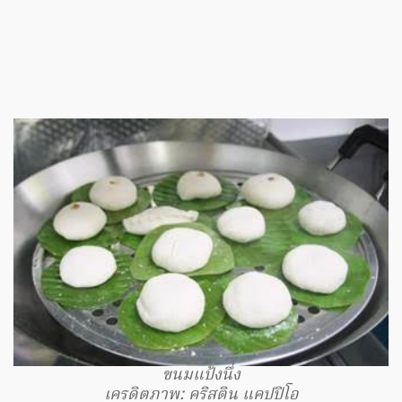
ขนมแป้งนึ่ง
เครดิตภาพ: คริสติน แคปปิโอ