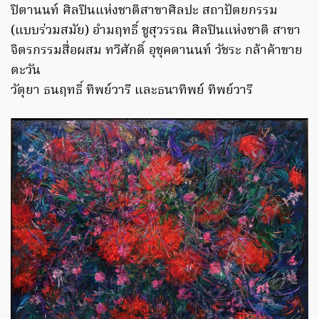
ปิตานนท์ ศิลปินแห่งชาติสาขาศิลปะ สถาปัตยกรรม
(แบบร่วมสมัย) อำมฤทธิ์ ชูสุวรรณ ศิลปินแห่งชาติ สาขา
จิตรกรรมสื่อผสม ทวีศักดิ์ อุชุคตานนท์ วัชระ กล้าค้าขาย
ตะวัน
วัตุยา ธนฤทธิ์ ทิพย์วารี และธนาทิพย์ ทิพย์วารี