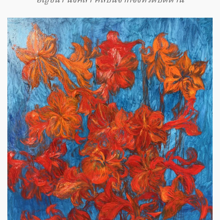
อัญชนา นังคลา ศิลปินจากจังหวัดปัตตานี