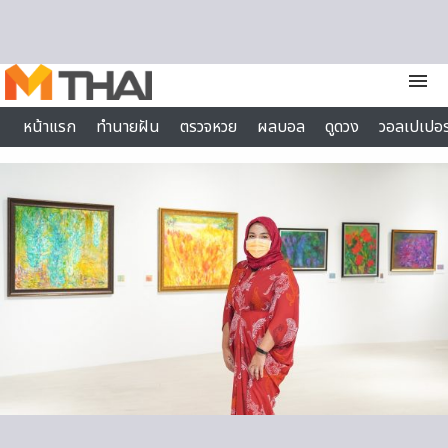
Skip to content
menu
หน้าแรก
ทำนายฝัน
ตรวจหวย
ผลบอล
ดูดวง
วอลเปเปอร
ไลฟ์สไตล์