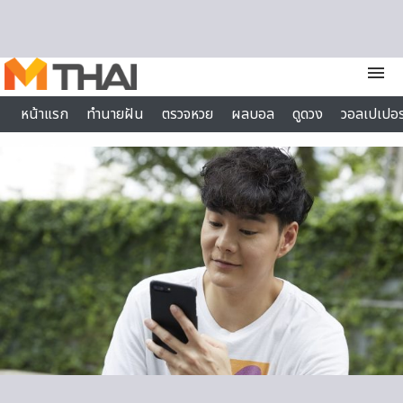
Skip to content
menu
หน้าแรก
ทำนายฝัน
ตรวจหวย
ผลบอล
ดูดวง
วอลเปเปอร
ไลฟ์สไตล์