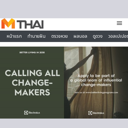
Skip to content
menu
หน้าแรก
ทำนายฝัน
ตรวจหวย
ผลบอล
ดูดวง
วอลเปเปอร
ไลฟ์สไตล์