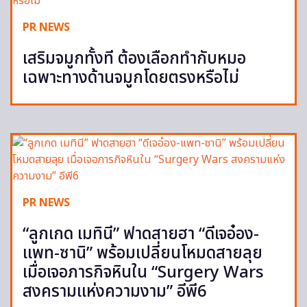
PR NEWS
เสริมจมูกทั้งที ต้องเลือกทำกับหมอ
เฉพาะทางด้านจมูกโดยตรงหรือไม่
PR NEWS
“ลูกเกด เมทินี” ฟาดสายฮา “ดีเจอ๋อง-
แพท-ซานิ” พร้อมเปลี่ยนโหมดสายลุย
เมื่อเจอภารกิจหินใน “Surgery Wars
สงครามแห่งความงาม” อีพี6