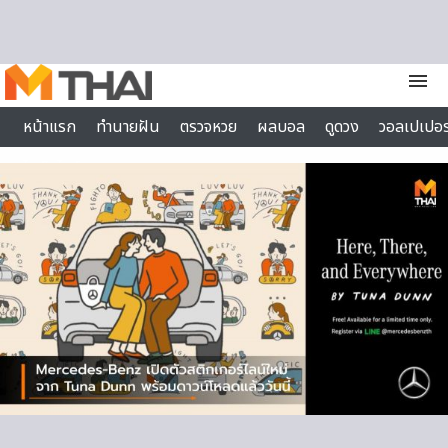
Skip to content
menu
หน้าแรก
ทำนายฝัน
ตรวจหวย
ผลบอล
ดูดวง
วอลเปเปอร
ไลฟ์สไตล์