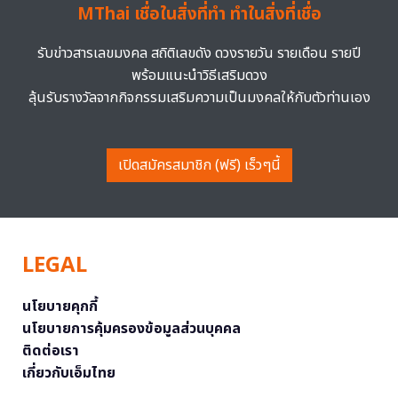
MThai เชื่อในสิ่งที่ทำ ทำในสิ่งที่เชื่อ
รับข่าวสารเลขมงคล สถิติเลขดัง ดวงรายวัน รายเดือน รายปี
พร้อมแนะนำวิธีเสริมดวง
ลุ้นรับรางวัลจากกิจกรรมเสริมความเป็นมงคลให้กับตัวท่านเอง
เปิดสมัครสมาชิก (ฟรี) เร็วๆนี้
LEGAL
นโยบายคุกกี้
นโยบายการคุ้มครองข้อมูลส่วนบุคคล
ติดต่อเรา
เกี่ยวกับเอ็มไทย