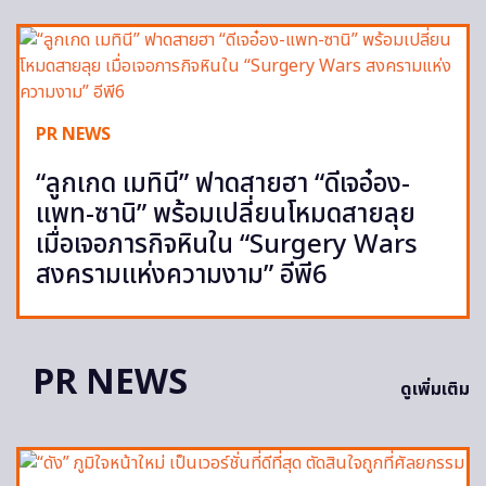
PR NEWS
“ลูกเกด เมทินี” ฟาดสายฮา “ดีเจอ๋อง-
แพท-ซานิ” พร้อมเปลี่ยนโหมดสายลุย
เมื่อเจอภารกิจหินใน “Surgery Wars
สงครามแห่งความงาม” อีพี6
PR NEWS
ดูเพิ่มเติม