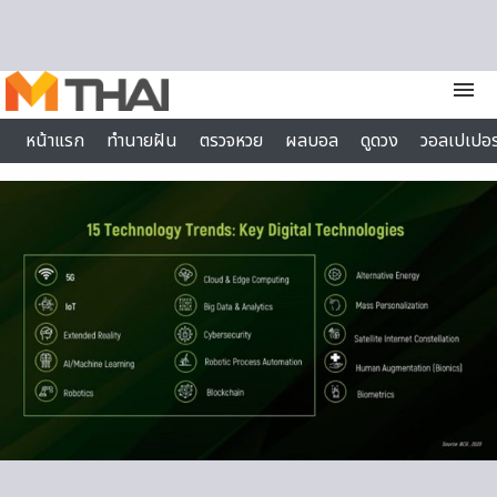
Skip to content
menu
หน้าแรก
ทำนายฝัน
ตรวจหวย
ผลบอล
ดูดวง
วอลเปเปอร
ไลฟ์สไตล์