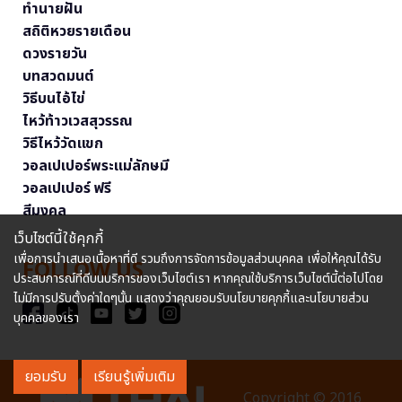
ทำนายฝัน
สถิติหวยรายเดือน
ดวงรายวัน
บทสวดมนต์
วิธีบนไอ้ไข่
ไหว้ท้าวเวสสุวรรณ
วิธีไหว้วัดแขก
วอลเปเปอร์พระแม่ลักษมี
วอลเปเปอร์ ฟรี
สีมงคล
เว็บไซต์นี้ใช้คุกกี้
เพื่อการนำเสนอเนื้อหาที่ดี รวมถึงการจัดการข้อมูลส่วนบุคคล เพื่อให้คุณได้รับ
FOLLOW US
ประสบการณ์ที่ดีบนบริการของเว็บไซต์เรา หากคุณใช้บริการเว็บไซต์นี้ต่อไปโดย
ไม่มีการปรับตั้งค่าใดๆนั้น แสดงว่าคุณยอมรับนโยบายคุกกี้และนโยบายส่วน
บุคคลของเรา
ยอมรับ
เรียนรู้เพิ่มเติม
Copyright © 2016