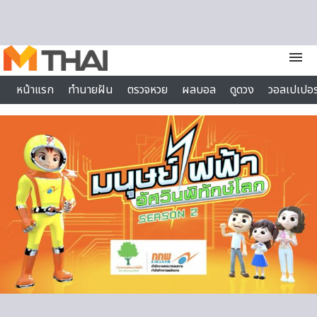
Skip to content
menu
หน้าแรก
ทำนายฝัน
ตรวจหวย
ผลบอล
ดูดวง
วอลเปเปอร
ไลฟ์สไตล์