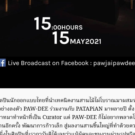
ลปินนักออกแบบไทยที่นำเทคนิคงานสานไม้ไผ่โบราณมาผสม
่างลงตัว PAW-DEE ร่วมงานกับ PATAPiAN มาหลายปี ตั้งแต่
ทบาทมาทำหน้าที่เป็น Curator แต่ PAW-DEE ก็ไม่อยากพลาด
อีกครั้ง พัฒนาการก้าวเล็ก สู่ผลงานสานชิ้นใหญ่ที่ทำด้วย
งในศิลปินที่เราการันตีได้เลยว่าแม้ผู้คนจะชมงานผ่านรูปหรือผ