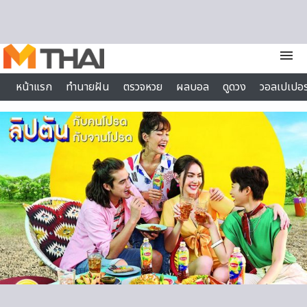
Skip to content
menu
หน้าแรก
ทำนายฝัน
ตรวจหวย
ผลบอล
ดูดวง
วอลเปเปอร
ไลฟ์สไตล์