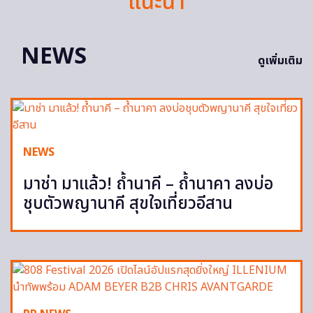
แนะนำ
NEWS
ดูเพิ่มเติม
NEWS
มาช่า มาแล้ว! ถ้ำนาคี – ถ้ำนาคา ลงบ่อ
ชุบตัวพญานาคี สุขใจเที่ยวอีสาน