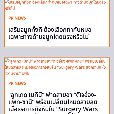
PR NEWS
เสริมจมูกทั้งที ต้องเลือกทำกับหมอ
เฉพาะทางด้านจมูกโดยตรงหรือไม่
PR NEWS
“ลูกเกด เมทินี” ฟาดสายฮา “ดีเจอ๋อง-
แพท-ซานิ” พร้อมเปลี่ยนโหมดสายลุย
เมื่อเจอภารกิจหินใน “Surgery Wars