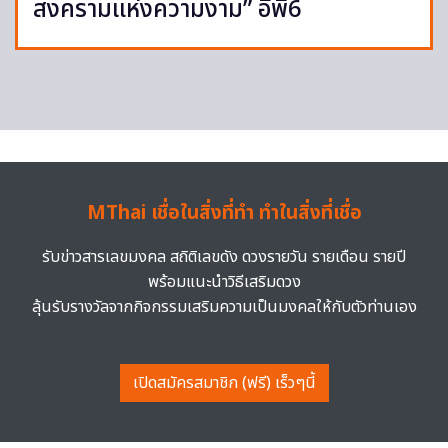
สงครามแห่งความงาม” อีพี6
MThai เชื่อในสิ่งที่ทำ ทำในสิ่งที่เชื่อ
รับข่าวสารเลขมงคล สถิติเลขดัง ดวงรายวัน รายเดือน รายปี
พร้อมแนะนำวิธีเสริมดวง
ลุ้นรับรางวัลจากกิจกรรมเสริมความเป็นมงคลให้กับตัวท่านเอง
เปิดสมัครสมาชิก (ฟรี) เร็วๆนี้