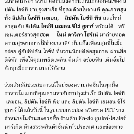
รสชาติเปรี้ยว หวาน สดชื่นลงตัวอันเป็นเอกลักษณ์ของ ลิ
ปตัน ไอซ์ที ชาปรุงสำเร็จ ที่อุดมด้วยใบชาแท้ คุณภาพสูง
ทั้ง
ลิปตัน ไอซ์ที เลมอน
,
ลิปตัน ไอซ์ที พีช
และใหม่
ล่าสุดกับ
ลิปตัน ไอซ์ที เลมอน ซีโร่ ซูการ์
พร้อมได้ พรี
เซนเตอร์สาวสุดฮอต
ใหม่ ดาวิกา โฮร์เน่
มาถ่ายทอด
ความสุขจากการใช้ช่วงเวลาดีๆ กับแก๊งเพื่อนสุดซี้ในมื้อ
อร่อย คู่กับลิปตัน ไอซ์ที ที่หวานน้อยดีต่อสุขภาพ ผ่านสื่อ
ดิจิทัล เพื่อให้คุณเพลิดเพลิน ดื่มด่ำ อร่อยฟิน เต็มอิ่มไป
กับทุกมื้ออาหารแบบไร้กังวล
ร่วมสัมผัสประสบการณ์ใหม่ของความสดชื่นในทุกมื้อ
อาหารในแบบที่คุณตามหากับชาปรุงสำเร็จ ลิปตัน ไอซ์ที
เลมอน, ลิปตัน ไอซ์ที พีช และ ลิปตัน ไอซ์ที เลมอน ซีโร่
ซูการ์ ได้แล้ววันนี้ ในรูปแบบกระป๋อง หรือขวด PET วาง
จำหน่ายในร้านสะดวกซื้อ ร้านค้าปลีก-ส่ง ซูเปอร์-ไฮเปอร์
มาร์เก็ต ห้างสรรพสินค้าชั้นนำทั่วประเทศ และช่องทาง