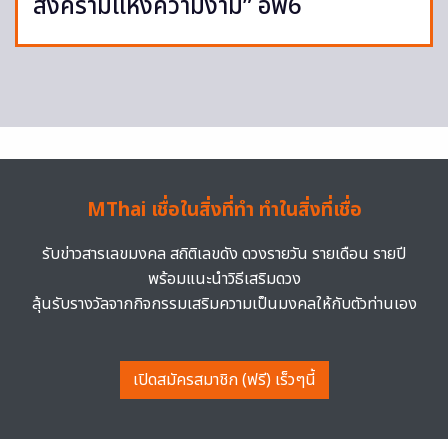
สงครามแห่งความงาม” อีพี6
MThai เชื่อในสิ่งที่ทำ ทำในสิ่งที่เชื่อ
รับข่าวสารเลขมงคล สถิติเลขดัง ดวงรายวัน รายเดือน รายปี
พร้อมแนะนำวิธีเสริมดวง
ลุ้นรับรางวัลจากกิจกรรมเสริมความเป็นมงคลให้กับตัวท่านเอง
เปิดสมัครสมาชิก (ฟรี) เร็วๆนี้