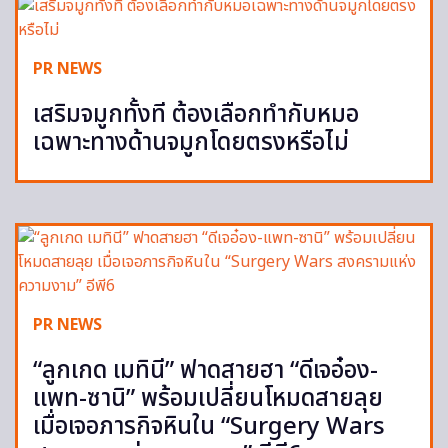
PR NEWS
เสริมจมูกทั้งที ต้องเลือกทำกับหมอ
เฉพาะทางด้านจมูกโดยตรงหรือไม่
PR NEWS
“ลูกเกด เมทินี” ฟาดสายฮา “ดีเจอ๋อง-
แพท-ซานิ” พร้อมเปลี่ยนโหมดสายลุย
เมื่อเจอภารกิจหินใน “Surgery Wars