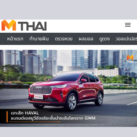
Skip to content
menu
หน้าแรก
ทำนายฝัน
ตรวจหวย
ผลบอล
ดูดวง
วอลเปเปอร
ไลฟ์สไตล์