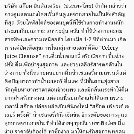
บริษัท สก๊อต อินดัสเตรียล (ประเทศไทย) จำกัด กล่าวว่า
การดูแลตนเองโดยเริ่มต้นดูแลจากภายในเป็นสิ่งสำคัญ
ที่สุด ด้วยไลฟ์สไตล์ของคนยุคนี้ที่ใช้ร่างกายทำงานหนัก
ประสบกับมลภาวะ สภาวะฝุ่น ควัน ทำให้ร่างกายสะสม
สารพิษและความเหนื่อยล้า โดยเมื่อ 1-2 ปีที่ผ่านมา เกิด
เทรนด์ฮิตเพื่อสุขภาพในกลุ่มสายเฮลท์ตี้คือ “Celery
Juice Cleanse” การดื่มน้ำเซเลอรี่ หรือเรียกว่า ขึ้นฉ่าย
ฝรั่ง ดื่มเพื่อบำรุงสุขภาพ และช่วยเคลียร์สารตกค้างใน
ร่างกาย ทั้งนี้หลายคนอยากดื่มน้ำเซเลอรี่ตามเทรนด์แต่
ติดปัญหาการทำน้ำเซเลอรี่ ดื่มเอง ที่มีขั้นตอนยุ่งยาก
วัตถุดิบหายากราคาค่อนข้างแพง และมีกลิ่นแรงทำให้ดื่ม
ยากสำหรับบางคน แต่ตอนนี้หมดกังวลไปได้เลย เพราะ
เวลานี้ สก๊อต ปล่อยผลิตภัณฑ์น้องใหม่ “สก๊อต เพียวเร่ เซ
เลอรี่ ดริ๊งค์” น้ำเซเลอรี่สกัดเข้มข้น อีกระดับของการดูแล
สุขภาพจากภายใน ที่ทำได้ง่ายๆ ทุกวัน รสชาติอร่อย ดื่ม
ง่าย ราคาจับต้องได้ หาซื้อง่าย มาให้คนรักสุขภาพทุกคน