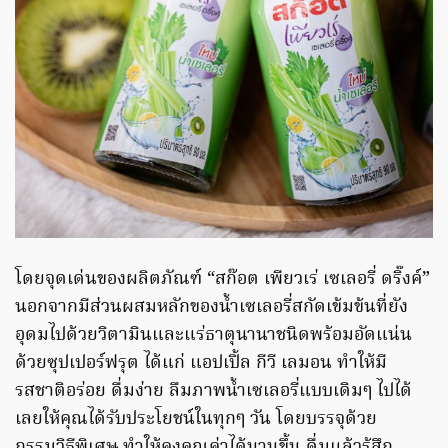
โดยจุดเด่นของผลิตภัณฑ์ “สก๊อต เพียวเร่ เซเลอรี่ ดริ๊งค์”
นอกจากมีส่วนผสมหลักของน้ำเซเลอรี่สกัดเข้มข้นที่ยัง
อุดมไปด้วยวิตามินและแร่ธาตุนานาชนิดพร้อมอัดแน่น
ด้วยซุปเปอร์ฟรุต ได้แก่ แอปเปิ้ล กีวี เลมอน ทำให้มี
รสชาติอร่อย ดื่มง่าย ลืมภาพน้ำเซเลอรี่แบบเดิมๆ ไปได้
เลยให้คุณได้รับประโยชน์ในทุกๆ วัน โดยบรรจุด้วย
กรรมวิธีพิเศษ ทำให้คงคุณค่าได้นานขึ้น ดื่มแล้วรู้สึก