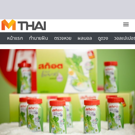
Skip to content
menu
หน้าแรก
ทำนายฝัน
ตรวจหวย
ผลบอล
ดูดวง
วอลเปเปอร
ไลฟ์สไตล์