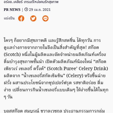
อร่อย..เคลียร์ เทรนด์ใหม่ขคนรักสุขภาพ
PR NEWS
|
29 เม.ย. 2021
แบ่งปัน
ใครๆ ก็อยากมีสุขภาพดี และรู้สึกสดชื่น ได้ทุกวัน การ
ดูแลร่างกายจากภายในจึงเป็นสิ่งสำคัญที่สุด! สก๊อต
(Scotch) หนึ่งในผู้ผลิตและจัดจำหน่ายผลิตภัณฑ์เครื่อง
ดื่มบำรุงสุขภาพชั้นนำ เปิดตัวผลิตภัณฑ์น้องใหม่ “สก๊อต
เพียวเร่ เซเลอรี่ ดริ๊งค์” (Scotch Puree’ Celery Drink)
ผลิตจาก “น้ำเซเลอรี่สกัดเข้มข้น” (Celery) หรือขึ้นฉ่าย
ฝรั่ง ผสานประโยชน์จากซุปเปอร์ฟรุต รสชาติอร่อย ดื่ม
ง่าย เปลี่ยนการกินน้ำเซเลอรี่แบบเดิมๆ ให้ง่ายขึ้นได้ในทุก
ๆ วัน
บอสสก๊อต สมบูรณ์ ชวาลเวชกุล ประธานกรรมการกลุ่ม