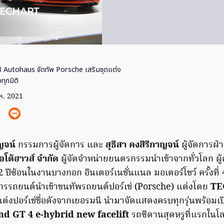
 Autohaus จัดทัพ Porsche เสริมชุดแต่ง
ุกมิติ
.ค. 2021
ญจน์
กรรมการผู้จัดการ และ
สุธิสา คงสิริกาญจน์
ผู้จัดการฝ่
ออโต้ฮาวส์ จำกัด
ผู้จัดจำหน่ายยนตรกรรมนำเข้าจากทั่วโลก ผ
 2 ปีซ้อนในงานบางกอก อินเตอร์เนชั่นแนล มอเตอร์โชว์ ครั้งที
วงการรถยนต์นำเข้าขนทัพรถยนต์ปอร์เช่ (Porsche) แต่งโดย
TE
แต่งปอร์เช่ชื่อดังจากเยอรมนี นำมาจัดแสดงครบทุกรุ่นพร้อมเ
 GT 4 e-hybrid new facelift
รถซีดานสุดหรูที่แรกในโ