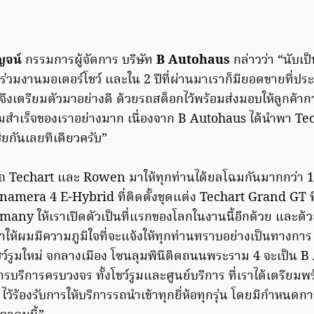
ญจน์
กรรมการผู้จัดการ บริษัท
B Autohaus
กล่าวว่า “นับเป็น
าร่วมงานมอเตอร์โชว์ และใน 2 ปีที่ผ่านมาเราก็มียอดขายที่ป
ราจึงเตรียมตัวมาอย่างดี ด้วยรถสต็อกไว้พร้อมส่งมอบให้ลูกค้าก
ามสำเร็จของเราอย่างมาก เนื่องจาก B Autohaus ได้นำพา Tec
ชียกันเลยทีเดียวครับ”
มรถ Techart และ Rowen มาให้ทุกท่านได้ยลโฉมกันมากกว่า 11
amera 4 E-Hybrid ที่ติดตั้งชุดแต่ง Techart Grand GT ที่
any ให้เราเปิดตัวเป็นที่แรกของโลกในงานนี้อีกด้วย และด
นี้ ทำให้ผมมีความภูมิใจที่จะแจ้งให้ทุกท่านทราบอย่างเป็นทางก
์รูมใหม่ จกลางเมือง โซนลุมพินีติดถนนพระราม 4 จะเป็น B
รบริการครบวงจร ทั้งโชว์รูมและศูนย์บริการ ที่เราได้เตรียมพ
ไว้ร้องรับการให้บริการรถนำเข้าทุกยี่ห้อทุกรุ่น โดยมีกำหนดกา