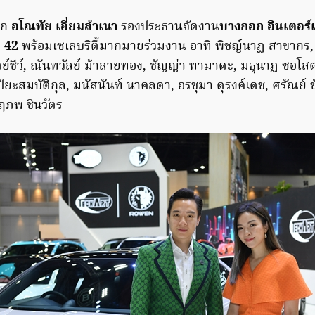
าก
อโณทัย เอี่ยมลำเนา
รองประธานจัดงาน
บางกอก อินเตอร์
ี่ 42
พร้อมเซเลบริตี้มากมายร่วมงาน อาทิ พิชญ์นาฏ สาขากร, 
ตย์ชีว์, ณันทวัลย์ ม้าลายทอง, ชัญญ่า ทามาดะ, มธุนาฏ ซอโส
 ปิยะสมบัติกุล, มนัสนันท์ นาคลดา, อรชุมา ดุรงค์เดช, ศรัณย์
ฤภพ ชินวัตร