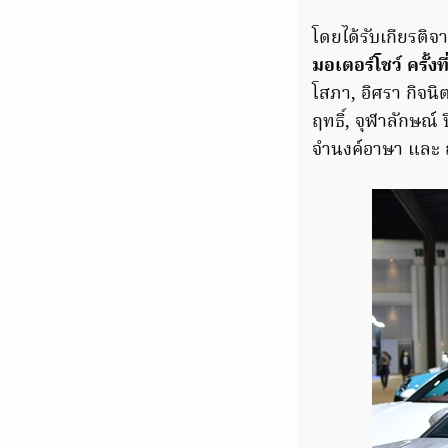
โดยได้รับเกียรติจ
มอเตอร์โชว์ ครั้งท
โสภา, อิศรา กิจนิ
ฤทธิ์, จุฬาลักษณ์
จำนงค์อาษา และ 