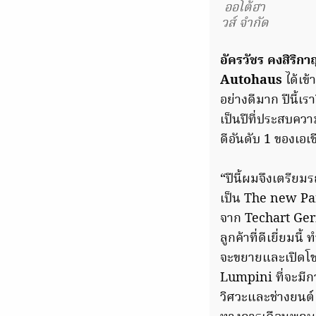
ออโต้ฮา
วส์ จำกัด
อัครวัชร คงสิริกา
Autohaus
ได้เข้
อย่างดีมาก ปีนี้เ
เป็นปีที่ประสบคว
ดีอันดับ 1 ของเอเ
“ปีนี้ผมจึงเตรีย
เป็น The new Pan
จาก Techart Germ
ลูกค้าที่ดีเยี่ยม
จะขยายและเปิดโชว
Lumpini ที่จะมีกา
วิศวะและช่างยนต์ 