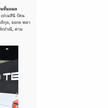
เนชั่นแนล
เปรมสินี รัตน
ตถิกุล, จงกล พลา
 ชัยปาณี, ตาม