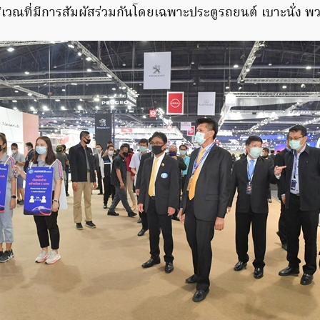
ริเวณที่มีการสัมผัสร่วมกันโดยเฉพาะประตูรถยนต์ เบาะนั่ง พ