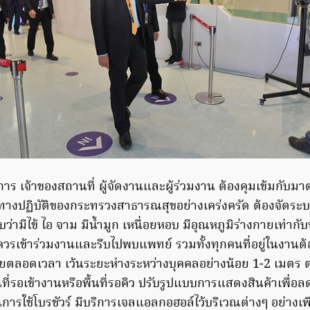
บการ เจ้าของสถานที่ ผู้จัดงานและผู้ร่วมงาน ต้องคุมเข้มกับ
งปฏิบัติของกระทรวงสาธารณสุขอย่างเคร่งครัด ต้องจัดระ
ว่ามีไข้ ไอ จาม มีน้ำมูก เหนื่อยหอบ มีอุณหภูมิร่างกายเท่ากั
ควรเข้าร่วมงานและรีบไปพบแพทย์ รวมทั้งทุกคนที่อยู่ในงานต
ยตลอดเวลา เว้นระยะห่างระหว่างบุคคลอย่างน้อย 1-2 เมตร ตล
ี่รอเข้างานหรือพื้นที่รอคิว ปรับรูปแบบการแสดงสินค้าเพื่อ
นการใช้โบรชัวร์ มีบริการเจลแอลกอฮอล์ไว้บริเวณต่างๆ อย่าง