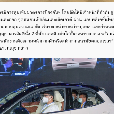
วรมีการคุมเข้มมาตรการป้องกันฯ โดยจัดให้มีเจ้าหน้าที่กำกั
และออก จุดสแกนเช็คอินและเช็คเอาต์ ผ่าน แอปพลิเคชั่นไท
งาน ควบคุมความแออัด เว้นระยะห่างระหว่างบุคคล และกำหนดจ
ญา ควรจัดที่นั่ง 2 ที่นั่ง และมีแผ่นใสกั้นระหว่างกลาง พร้
ทั้งพนักงานต้องสวมหน้ากากผ้าหรือหน้ากากอนามัยตลอดเวลา” 
ธารณสุข กล่าว