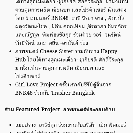
ได้ทางคุณมะเดี่ยว -ชูเกียรติ ศักดิ์วีระกุล มานั่งแท่น
ควบคุมการผลิต เขียนบท และโปรดิวเซอร์ นำแสดง
โดย 5 เมมเบอร์ BNK48 อาทิ วีรยา จาง , พิมรภัส
ผดุงวัฒนะโชค , มิลิน ดอกเทียน ,จิรดาภา อินทจักร
และณัฐกุล พิมพ์ธงชัยกุล ร่วมด้วย วอร์- วนรัตน์
รัศมีรัตน์ และ
หยิ่น -อานันท์ ว่อง
ภาพยนตร์ Cheese Sister ร่วมกับทาง Happy
Hub โดยได้ทางคุณมะเดี่ยว- ชูเกียรติ ศักดิ์วีระกุล
มานั่งแท่นควบคุมการผลิต เขียนบท และ
โปรดิวเซอร์
Girl Love Project ครั้งแรกกับซีรี่ย์คู่จิ้นจาก
BNK48 ร่วมกับ Trasher Bangkok
ส่วน Featured Project ภาพยนตร์ประกอบด้วย
เฌอปราง อารีย์กุล ร่วมงานกับบริษัท เอ็ม พิคเจอร์