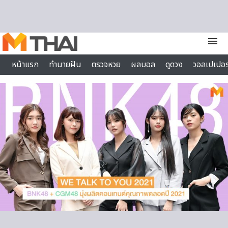
Skip to content
menu
หน้าแรก
ทำนายฝัน
ตรวจหวย
ผลบอล
ดูดวง
วอลเปเปอร
ไลฟ์สไตล์