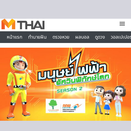
Skip to content
menu
หน้าแรก
ทำนายฝัน
ตรวจหวย
ผลบอล
ดูดวง
วอลเปเปอร
ไลฟ์สไตล์