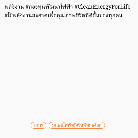
พลังงาน #กองทุนพัฒนาไฟฟ้า #CleanEnergyForLife
#ใช้พลังงานสะอาดเพื่อคุณภาพชีวิตที่ดีขึ้นของทุกคน
กกพ
มนุษย์ไฟฟ้าอัศวินพิทักษ์โลก