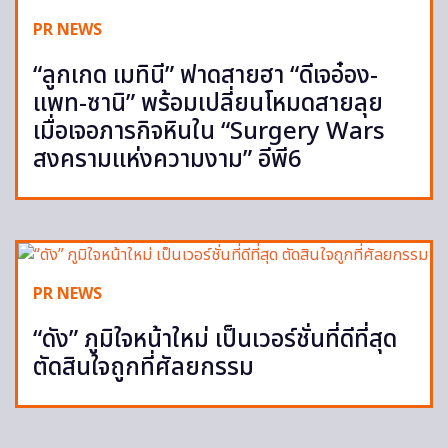
PR NEWS
“ลูกเกด เมทินี” ฟาดสายฮา “ดีเจอ๋อง-
แพท-ซานิ” พร้อมเปลี่ยนโหมดสายลุย
เมื่อเจอภารกิจหินใน “Surgery Wars
สงครามแห่งความงาม” อีพี6
PR NEWS
“ดัง” ภูมิใจหน้าใหม่ เป็นเวอร์ชั่นที่ดีที่สุด
ตัดสินใจถูกที่ศัลยกรรม