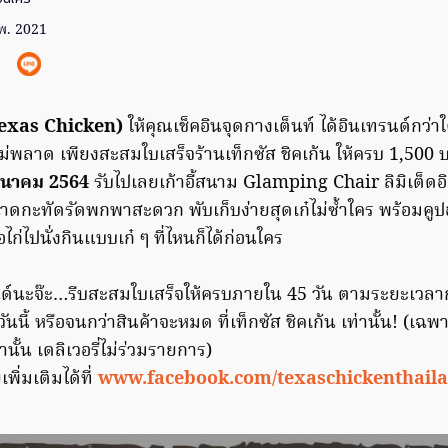
พ. 2021
(Texas Chicken)
ให้คุณเช็คอินจุดกางเต็นท์ ได้อินเทรนด์กว่าใค
ม่พลาด เพียงสะสมใบเสร็จร้านเท็กซัส ชิคเก้น ให้ครบ 1,500 
มีนาคม 2564
รับไปเลยเก้าอี้สนาม Glamping Chair ลิมิเต็ดอิดิ
าดกะทัดรัดพกพาสะดวก พับเก็บง่ายสุดเก๋ไม่ซ้ำใคร พร้อมคูป
อไก่ไปนั่งกินแบบเก๋ ๆ ที่ไหนก็ได้ก่อนใคร
ด์นะจ๊ะ…รีบสะสมใบเสร็จให้ครบภายใน 45 วัน ตามระยะเวล
่วันนี้ หรือจนกว่าสินค้าจะหมด ที่เท็กซัส ชิคเก้น เท่านั้น! (เฉพา
านั้น เดลิเวอรี่ไม่ร่วมรายการ)
ิ่มเติมได้ที่
www.facebook.com/texaschickenthail