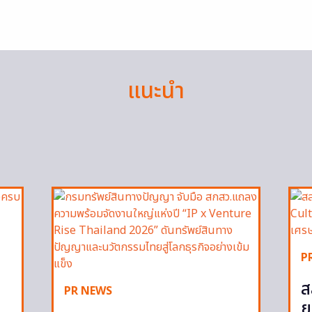
แนะนำ
P
ส
PR NEWS
ย