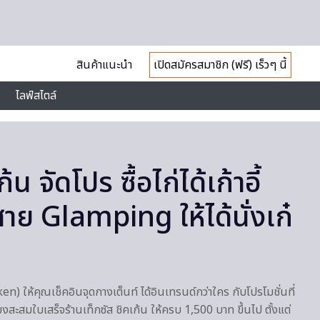
สินค้าแนะนำ
เปิดสมัครสมาชิก (ฟรี) เร็วๆ นี้
ไลฟ์สไตล์
้น จัดโปร ซื้อไก่ได้เก้าอี้
าย Glamping ให้ได้นั่งเก๋
en) ให้คุณเช็คอินจุดกางเต็นท์ ได้อินเทรนด์กว่าใคร กับโปรโมชั่นที่
งสะสมใบเสร็จร้านเท็กซัส ชิคเก้น ให้ครบ 1,500 บาท ขึ้นไป ตั้งแต่