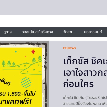
ดูดวง
วอลเปเปอร์เสริมดวง
วัดสวย
บทสวดมนต์
PR NEWS
เท็กซัส ชิคเก
เอาใจสาวกส
ก่อนใคร
เท็กซัส ชิคเก้น (Texas Chick
สายแคมป์ปิ้งต้องไม่พลาด เพีย