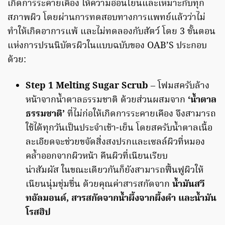
เกิดการระคายเคือง ให้ความอ่อนโยนและเหมาะกับทุก
สภาพผิว โดยผ่านการทดสอบทางการแพทย์แล้วว่าไม่
ทำให้เกิดอาการแพ้ และไม่ทดลองกับสัตว์ โดย 3 ขั้นตอน
แห่งการปรนนิบัตรผิวในแบบฉบับของ OAB’S ประกอบ
ด้วย:
Step 1 Melting Sugar Scrub
– โฟมสครับล้าง
หน้าจากน้ำตาลธรรมชาติ ด้วยส่วนผสมจาก
‘น้ำตาล
ธรรมชาติ’
ที่ไม่ก่อให้เกิดการระคายเคือง จึงสามารถ
ใช้ได้ทุกวันเป็นประจำเช้า-เย็น โดยสครับน้ำตาลเนื้อ
ละเอียดจะช่วยขจัดสิ่งสงปรกและเซลล์ผิวที่หมอง
คล้ำออกจากผิวหน้า คืนผิวที่เนียนเรียบ
น่าสัมผัส ในขณะเดียวกันก็ยังสามารถฟื้นฟูผิวให้
เนียนนุ่มชุ่มชื่น ด้วยคุณค่าสารสกัดจาก
น้ำมันสวี
ทอัลมอนด์, สารสกัดจากน้ำผึ้งจากผึ้งดำ
และน้ำมัน
โรสฮิป