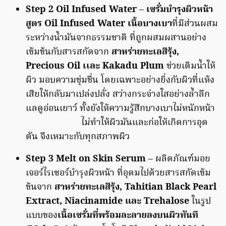
Step 2 Oil Infused Water
–
เซรั่มบำรุงผิวหน้า
สูตร Oil Infused
Water เนื้อบางเบา
ที่มีส่วนผสม
ระหว่างน้ำมันจากธรรมชาติ ที่ถูกผสมผสานอย่าง
เข้มข้นกับสารสกัดจาก
สาหร่ายทะเลสีรุ้ง,
Precious Oil เเละ Kakadu Plum
ช่วยเติมน้ำให้
ผิว มอบความชุ่มชื่น โดยเฉพาะอย่างยิ่งกับผิวที่แห้ง
เสียให้กลับมาเปล่งปลั่ง สว่างกระจ่างใสอย่างล้ำลึก
แลดูอ่อนเยาว์ ทั้งยังให้ความรู้สึกบางเบาไม่หนักหน้า
ไม่ทำให้ผิวมันและก่อให้เกิดการอุด
ตัน จึงเหมาะกับทุกสภาพผิว
Step 3 Melt on Skin Serum
– ผลิตภัณฑ์มอย
เจอร์ไรเซอร์บำรุงผิวหน้า ที่อุดมไปด้วยสารสกัดเข้ม
ข้นจาก
สาหร่ายทะเลสีรุ้ง,
Tahitian Black Pearl
Extract, Niacinamide และ Trehalose
ในรูป
แบบของ
เนื้อเซรั่มที่พร้อมละลายลงบนผิวทันที