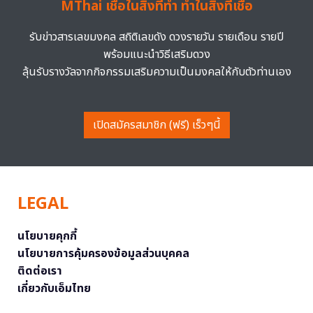
MThai เชื่อในสิ่งที่ทำ ทำในสิ่งที่เชื่อ
รับข่าวสารเลขมงคล สถิติเลขดัง ดวงรายวัน รายเดือน รายปี
พร้อมแนะนำวิธีเสริมดวง
ลุ้นรับรางวัลจากกิจกรรมเสริมความเป็นมงคลให้กับตัวท่านเอง
เปิดสมัครสมาชิก (ฟรี) เร็วๆนี้
LEGAL
นโยบายคุกกี้
นโยบายการคุ้มครองข้อมูลส่วนบุคคล
ติดต่อเรา
เกี่ยวกับเอ็มไทย