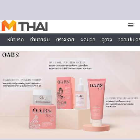
Skip to content
menu
หน้าแรก
ทำนายฝัน
ตรวจหวย
ผลบอล
ดูดวง
วอลเปเปอร
ไลฟ์สไตล์