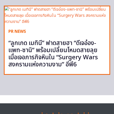
PR NEWS
“ลูกเกด เมทินี” ฟาดสายฮา “ดีเจอ๋อง-
แพท-ซานิ” พร้อมเปลี่ยนโหมดสายลุย
เมื่อเจอภารกิจหินใน “Surgery Wars
สงครามแห่งความงาม” อีพี6