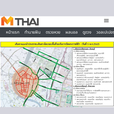
Skip to content
menu
หน้าแรก
ทำนายฝัน
ตรวจหวย
ผลบอล
ดูดวง
วอลเปเปอร
ไลฟ์สไตล์