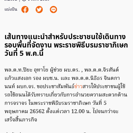
แบ่งปัน
เส้นทางแนะนําสําหรับประชาชนใช้เดินทาง
รอบพื้นที่จัดงาน พระราชพิธีบรมราชาภิเษก
วันที่ 5 พ.ค.นี้
พล.ต.ท.ปิยะ อุทาโย ผู้ช่วย ผบ.ตร. , พล.ต.ต.จิรสันต์
แก้วแสงเอก รอง ผบช.น. และ พล.ต.ต.นิธิธร จินตกา
นนท์ ผบก.จร. ขอประชาสัมพันธ์
ข่าว
สารให้ประชาชนผู้ใช้
รถใช้ถนนได้รับทราบเกี่ยวกับการอํานวยความสะดวกด้าน
การจราจร ในพระราชพิธีบรมราชาภิเษก วันที่ 5
พฤษภาคม 26562 ตั้งแต่เวลา 12.00 น. ไปจนกว่าจะ
เสร็จสิ้นภารกิจ