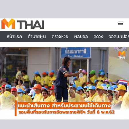
Skip to content
menu
หน้าแรก
ทำนายฝัน
ตรวจหวย
ผลบอล
ดูดวง
วอลเปเปอร
ไลฟ์สไตล์