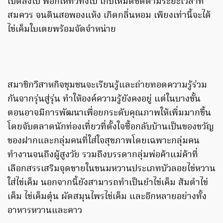
เป็ดลงไป พอกให้ทั่วทั้งใบ เก็บให้มิดชิดตามระยะเวลาที่
สมควร จนดินสอพองแห้ง เกิดกลิ่นหอม เพียงเท่านี้จะได้
ไข่เค็มใบเตยพร้อมจัดจำหน่าย
สมาชิกวิสาหกิจชุมชนจะเรียนรู้และถ่ายทอดความรู้ร่วม
กันจากรุ่นสู่รุ่น ทำให้องค์ความรู้ยังคงอยู่ แต่ในบางขั้น
ตอนอาจมีการพัฒนาเพื่อยกระดับคุณภาพให้เพิ่มมากขึ้น
โดยจับตลาดนักท่องเที่ยวที่ตั้งใจซื้อกลับบ้านเป็นของขวัญ
ของฝากและกลุ่มคนที่ใส่ใจสุขภาพโดยเฉพาะกลุ่มคน
ทำงานจนถึงผู้สูงวัย รวมถึงบรรดากลุ่มพ่อค้าแม่ค้าที่
เลือกสรรเสริมจุดขายในขนมหวานประเภทบัวลอยไข่หวาน
ใส่ไข่เค็ม นอกจากนี้ยังสามารถทำเป็นยำไข่เค็ม ส้มตำไข่
เค็ม ไข่เค็มตุ๋น ผัดสมุนไพรไข่เค็ม และอีกหลายอย่างทั้ง
อาหารหวานและคาว