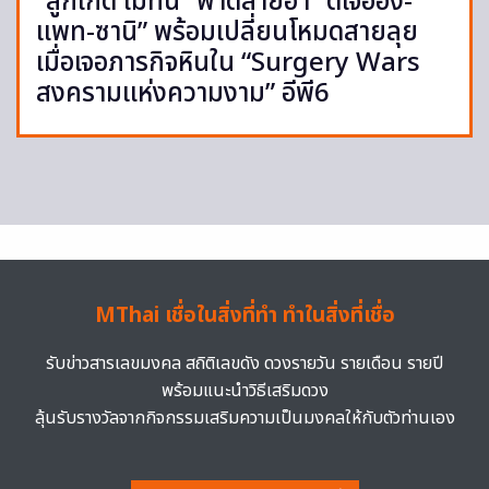
“ลูกเกด เมทินี” ฟาดสายฮา “ดีเจอ๋อง-
แพท-ซานิ” พร้อมเปลี่ยนโหมดสายลุย
เมื่อเจอภารกิจหินใน “Surgery Wars
สงครามแห่งความงาม” อีพี6
MThai เชื่อในสิ่งที่ทำ ทำในสิ่งที่เชื่อ
รับข่าวสารเลขมงคล สถิติเลขดัง ดวงรายวัน รายเดือน รายปี
พร้อมแนะนำวิธีเสริมดวง
ลุ้นรับรางวัลจากกิจกรรมเสริมความเป็นมงคลให้กับตัวท่านเอง