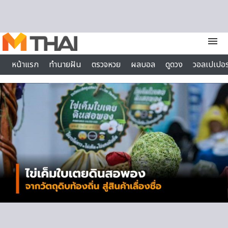
Skip to content
menu
หน้าแรก
ทำนายฝัน
ตรวจหวย
ผลบอล
ดูดวง
วอลเปเปอร
ไลฟ์สไตล์