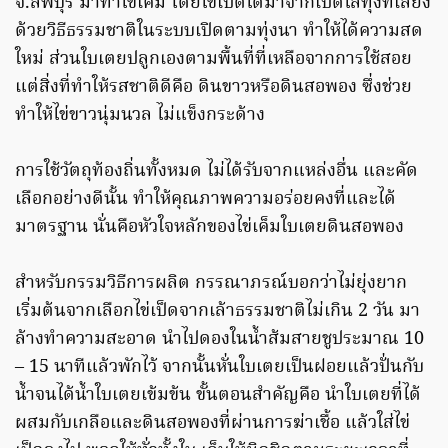
จ.ลพบุรี มาทำไข่เค็ม โดยไข่เป็ดได้มาจากเป็ดไล่ทุ่งที่เลี้ยง
ด้วยวิธีธรรมชาติในระบบเปิดตามทุ่งนา ทำให้ได้ความสด
ใหม่ ส่วนใบเตยปลูกเองตามพื้นที่ที่เหลือจากการใช้สอย
แต่สิ่งที่ทำให้รสชาติดีคือ ดินขาวหรือดินสอพอง ซึ่งช่วย
ทำให้ไข่ขาวนุ่มนวล ไม่แข็งกระด้าง
การใช้วัตถุท้องถิ่นทั้งหมด ไม่ได้รับจากแหล่งอื่น และคัด
เลือกอย่างดีนั้น ทำให้คุณภาพความอร่อยคงที่และได้
มาตรฐาน นั่นคือหัวใจหลักของไข่เค็มใบเตยดินสอพอง
สำหรับกรรมวิธีการผลิต กรรณาภรณ์บอกว่าไม่ยุ่งยาก
เริ่มต้นจากเลือกไข่เป็ดจากเล้าธรรมชาติไม่เกิน 2 วัน มา
ล้างทำความสะอาด นำไปดองในน้ำส้มสายชูประมาณ 10
– 15 นาทีแล้วพักไว้ จากนั้นหั่นใบเตยเป็นฝอยแล้วปั่นกับ
น้ำจนได้น้ำใบเตยเข้มข้น ขั้นตอนสำคัญคือ นำใบเตยที่ได้
ผสมกับเกลือและดินสอพองที่ผ่านการฆ่าเชื้อ แล้วใส่ไข่