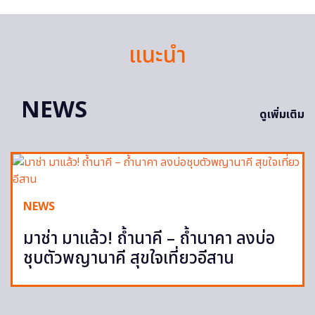
แนะนำ
NEWS
ดูเพิ่มเติม
NEWS
มาช่า มาแล้ว! ถ้ำนาคี – ถ้ำนาคา ลงบ่อ
ชุบตัวพญานาคี สุขใจเที่ยวอีสาน