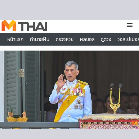
Skip to content
menu
หน้าแรก
ทำนายฝัน
ตรวจหวย
ผลบอล
ดูดวง
วอลเปเปอร
ไลฟ์สไตล์