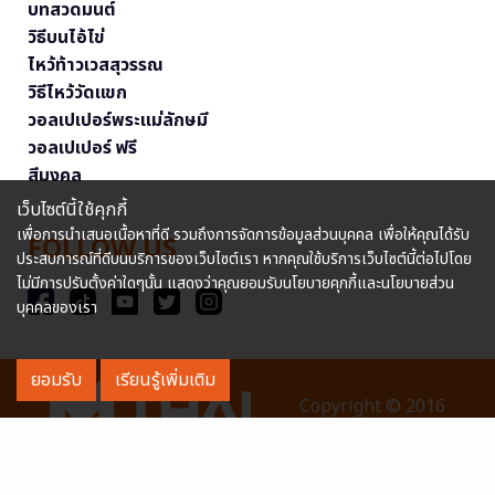
บทสวดมนต์
วิธีบนไอ้ไข่
ไหว้ท้าวเวสสุวรรณ
วิธีไหว้วัดแขก
วอลเปเปอร์พระแม่ลักษมี
วอลเปเปอร์ ฟรี
สีมงคล
เว็บไซต์นี้ใช้คุกกี้
เพื่อการนำเสนอเนื้อหาที่ดี รวมถึงการจัดการข้อมูลส่วนบุคคล เพื่อให้คุณได้รับ
FOLLOW US
ประสบการณ์ที่ดีบนบริการของเว็บไซต์เรา หากคุณใช้บริการเว็บไซต์นี้ต่อไปโดย
ไม่มีการปรับตั้งค่าใดๆนั้น แสดงว่าคุณยอมรับนโยบายคุกกี้และนโยบายส่วน
บุคคลของเรา
ยอมรับ
เรียนรู้เพิ่มเติม
Copyright © 2016
MThai.com All rights reserved. หมายเลขทะเบียนการค้า
อิเล็กทรอนิกส์ : 0127114707040