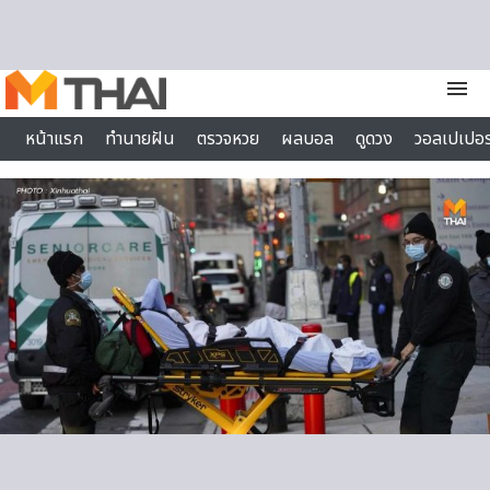
Skip to content
menu
หน้าแรก
ทำนายฝัน
ตรวจหวย
ผลบอล
ดูดวง
วอลเปเปอร
ไลฟ์สไตล์