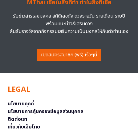
MThai เชื่อในสิ่งที่ทำ ทำในสิ่งที่เชื่อ
รับข่าวสารเลขมงคล สถิติเลขดัง ดวงรายวัน รายเดือน รายปี
พร้อมแนะนำวิธีเสริมดวง
ลุ้นรับรางวัลจากกิจกรรมเสริมความเป็นมงคลให้กับตัวท่านเอง
เปิดสมัครสมาชิก (ฟรี) เร็วๆนี้
LEGAL
นโยบายคุกกี้
นโยบายการคุ้มครองข้อมูลส่วนบุคคล
ติดต่อเรา
เกี่ยวกับเอ็มไทย