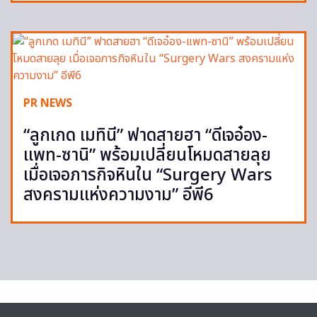
PR NEWS
“ลูกเกด เมทินี” ฟาดสายฮา “ดีเจอ๋อง-
แพท-ซานิ” พร้อมเปลี่ยนโหมดสายลุย
เมื่อเจอภารกิจหินใน “Surgery Wars
สงครามแห่งความงาม” อีพี6