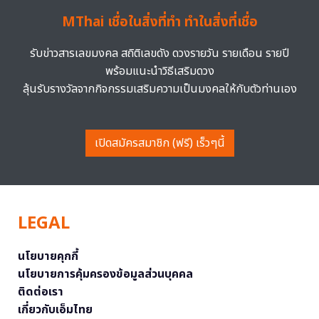
MThai เชื่อในสิ่งที่ทำ ทำในสิ่งที่เชื่อ
รับข่าวสารเลขมงคล สถิติเลขดัง ดวงรายวัน รายเดือน รายปี
พร้อมแนะนำวิธีเสริมดวง
ลุ้นรับรางวัลจากกิจกรรมเสริมความเป็นมงคลให้กับตัวท่านเอง
เปิดสมัครสมาชิก (ฟรี) เร็วๆนี้
LEGAL
นโยบายคุกกี้
นโยบายการคุ้มครองข้อมูลส่วนบุคคล
ติดต่อเรา
เกี่ยวกับเอ็มไทย