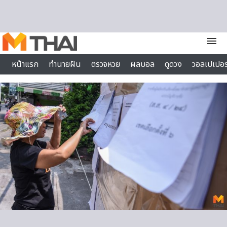
Skip to content
menu
หน้าแรก
ทำนายฝัน
ตรวจหวย
ผลบอล
ดูดวง
วอลเปเปอร
ไลฟ์สไตล์