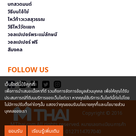
บทสวดมนต์
วิธีบนไอ้ไข่
ไหว้ท้าวเวสสุวรรณ
วิธีไหว้วัดแขก
วอลเปเปอร์พระแม่ลักษมี
วอลเปเปอร์ ฟรี
สีมงคล
FOLLOW US
เว็บไซต์นี้ใช้คุกกี้
เพื่อการนำเสนอเนื้อหาที่ดี รวมถึงการจัดการข้อมูลส่วนบุคคล เพื่อให้คุณได้รับ
ประสบการณ์ที่ดีบนบริการของเว็บไซต์เรา หากคุณใช้บริการเว็บไซต์นี้ต่อไปโดย
ไม่มีการปรับตั้งค่าใดๆนั้น แสดงว่าคุณยอมรับนโยบายคุกกี้และนโยบายส่วน
บุคคลของเรา
Copyright © 2016
MThai.com All rights reserved. หมายเลขทะเบียนการค้า
ยอมรับ
เรียนรู้เพิ่มเติม
อิเล็กทรอนิกส์ : 0127114707040