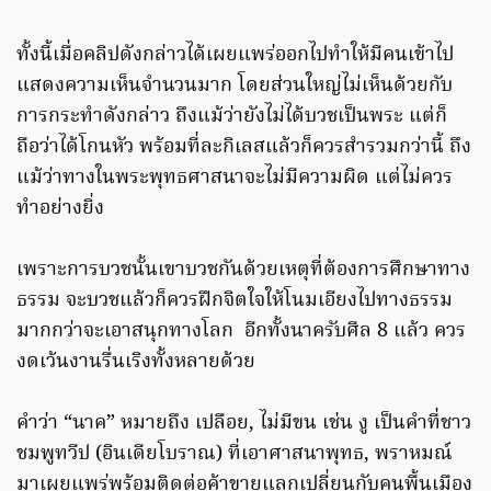
ทั้งนี้เมื่อคลิปดังกล่าวได้เผยแพร่ออกไปทำให้มีคนเข้าไป
แสดงความเห็นจำนวนมาก โดยส่วนใหญ่ไม่เห็นด้วยกับ
การกระทำดังกล่าว ถึงแม้ว่ายังไม่ได้บวชเป็นพระ แต่ก็
ถือว่าได้โกนหัว พร้อมที่ละกิเลสแล้วก็ควรสำรวมกว่านี้ ถึง
แม้ว่าทางในพระพุทธศาสนาจะไม่มีความผิด แต่ไม่ควร
ทำอย่างยิ่ง
เพราะการบวชนั้นเขาบวชกันด้วยเหตุที่ต้องการศึกษาทาง
ธรรม จะบวชแล้วก็ควรฝึกจิตใจให้โนมเอียงไปทางธรรม
มากกว่าจะเอาสนุกทางโลก อีกทั้งนาครับศีล 8 แล้ว ควร
งดเว้นงานรื่นเริงทั้งหลายด้วย
คำว่า “นาค” หมายถึง เปลือย, ไม่มีขน เช่น งู เป็นคำที่ชาว
ชมพูทวีป (อินเดียโบราณ) ที่เอาศาสนาพุทธ, พราหมณ์
มาเผยแพร่พร้อมติดต่อค้าขายแลกเปลี่ยนกับคนพื้นเมือง