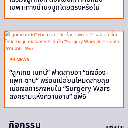
เฉพาะทางด้านจมูกโดยตรงหรือไม่
PR NEWS
“ลูกเกด เมทินี” ฟาดสายฮา “ดีเจอ๋อง-
แพท-ซานิ” พร้อมเปลี่ยนโหมดสายลุย
เมื่อเจอภารกิจหินใน “Surgery Wars
สงครามแห่งความงาม” อีพี6
กิจกรรม
ดูเพิ่มเติม