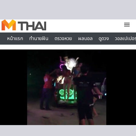
Skip to content
menu
หน้าแรก
ทำนายฝัน
ตรวจหวย
ผลบอล
ดูดวง
วอลเปเปอร
ไลฟ์สไตล์