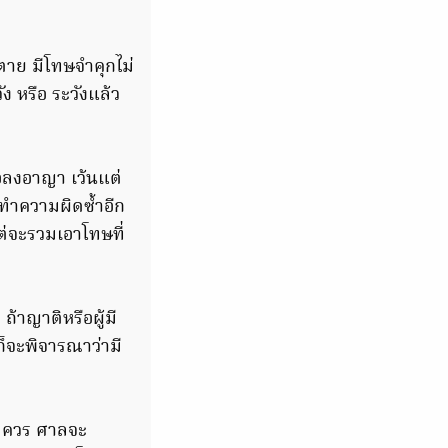
ตาย มีโทษจำคุกไม่
 หรือ ระวังแล้ว
รอลงอาญา เว้นแต่
ทำความผิดซ้ำอีก
่จะรวมเอาโทษที่
ถ้าญาติหรือผู้มี
็จะพิจารณาว่ามี
สมควร ศาลจะ