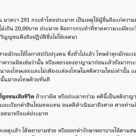
มาตรา 291 กระทำโดยประมาท เป็นเหตุให้ผู้อื่นถึงแก่ความ
บไม่เกิน 20,00บาท ประมาท คือการกระทำที่ขาดความระมัดระวัง
ิญญูชนพึงถือปฏิบัติซึ่งไม่ใช่เจตนา
ศาลมักจะให้โอกาสปรับปรุงตน ซึ่งทั่วไปแล้ว โทษจำคุกมักจะ
ำความผิดเช่นว่านั้น หรือเคยรอลงอาญามาก่อนแล้วยังมากระ
รณาลงโทษเลยและไม่เพียงแต่ลงโทษในคดีความใหม่เท่านั้น แต
นั้นมาลงโทษด้วยทันที
ี่ถูกชนเสียชีวิต
ถ้าเราผิด หรือประมาทร่วม คดีนี้เป็นคดีอาญา 
ม และเรียกค่าสินไหมทดแทน จนคดีดำเนินมาถึงศาล ศาลท่านก
ด้เจตนาหรือแค่ประมาท
ิดเหตุแล้ว ได้พยายามช่วย หรือออกค่ารักษาพยาบาลให้ตาม