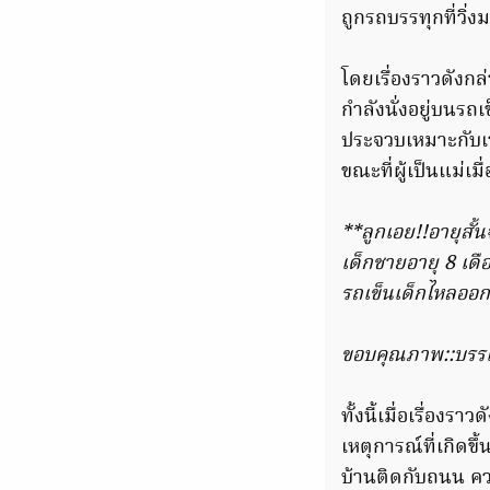
ถูกรถบรรทุกที่วิ่ง
โดยเรื่องราวดังก
กำลังนั่งอยู่บนรถ
ประจวบเหมาะกับเว
ขณะที่ผู้เป็นแม่เ
**ลูกเอย!!อายุสั้น
เด็กชายอายุ 8 เดื
รถเข็น​เด็ก​ไหลออ
ขอบคุณภาพ::บรรเ
ทั้งนี้เมื่อเรื่อ
เหตุการณ์ที่เกิดข
บ้านติดกับถนน คว