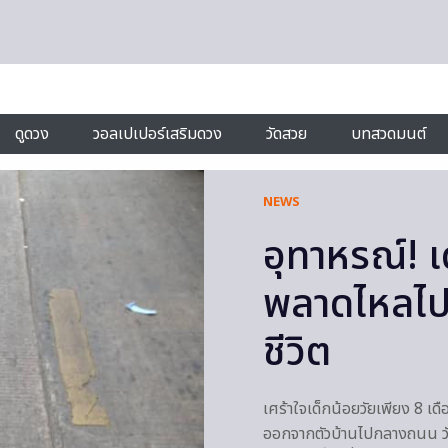
ดูดวง
วอลเปเปอร์เสริมดวง
วัดสวย
บทสวดมนต์
NEWS
อุทาหรณ์! เ
พลาดไหลไป
ชีวิต
เศร้าใจเด็กน้อยวัยเพียง 8 เดื
ออกจากตัวบ้านไปกลางถนน วันนี