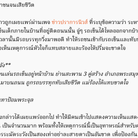
มาชนจนเสียชีวิต
ล่าวถูกเผยแพร่ผ่านเพจ
ข่าวปราการนิวส์
ที่ระบุข้อความว่า ระหว
เข็นเด็กภายในบ้านที่อยู่ติดถนนนั้น จู่ๆ รถเข็นได้ไหลออกจา
ลานั้นมีรถบรรทุกวิ่งมาพอดี ทำให้รถชนเข้ากับรถเข็นและทับน
มื่อเห็นเหตุการณ์หัวใจก็แทบสลายและร้องไห้ปริ่มจะขาดใจ
จัง**
อนเล่นรถเข็นอยู่หน้าบ้าน ย่านสะพาน​ 3​ คู่สร้าง​ อำเภอพระสม
กมาบนถนน​ ถูกรถบรรทุก​ทับเสียชีวิต แม่ร้องไห้แทบขาดใจ
ทาป้อมพระจุล
งราวดังกล่าวได้เผยแพร่ออกไป ทำให้มีคนเข้าไปแสดงความเห็นแส
ึ้น เป็นจำนวนมาก พร้อมทั้งให้เหตุการณ์นี้เป็นอุทาหรณ์สำหรับ
รระมัดระวังเป็นสองเท่าอย่าละสายตาเป็นอันขาด เพื่อป้องกั