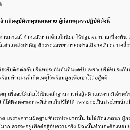
ด้
วเกิดอุบัติเหตุชนคนตาย ผู้ก่อเหตุควรปฏิบัติดังนี้
ถานการณ์ ถ้ากรณีบาดเจ็บเล็กน้อย ให้ปฐมพยาบาลเบื้องต้น
บในตำแหน่งสำคัญ ต้องรอรถพยาบาลอย่างเดียวครับ อย่าเคลื่อน
ต้องรีบติดต่อกับบริษัทประกันทันทีนะครับ เพราะบริษัทประกันเข
ร้อมทำแผนที่เกิดเหตุไว้พร้อมมูลเพื่อเอาไว้ต่อสู้คดี
ดเหตุ เพื่อจะได้เก็บไว้เป็นหลักฐานการต่อสู้คดี และหากมีเจ้าหน้
ว้ ก็ให้ติดต่อขอภาพที่ถ่ายเก็บไว้ให้ได้ เพราะจะเป็นประโยชน์แ
ขาด เพราะความผิดฐานขับรถประมาทนั้น ไม่ใช่เรื่องเจตนา ผู้กร
าก ควรจะอยู่เพื่อต่อสู้กับความจริง มิฉะนั้นท่านจะต้องหลบห