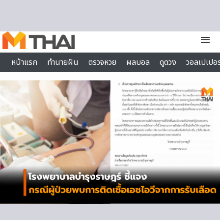
Skip to content
menu
หน้าแรก
ทำนายฝัน
ตรวจหวย
ผลบอล
ดูดวง
วอลเปเปอร
ไลฟ์สไตล์