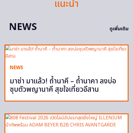
แนะนำ
NEWS
ดูเพิ่มเติม
NEWS
มาช่า มาแล้ว! ถ้ำนาคี – ถ้ำนาคา ลงบ่อ
ชุบตัวพญานาคี สุขใจเที่ยวอีสาน